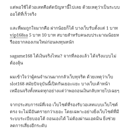
แต่พอใช้ได้วอเลทคือตัดปัญหานี้ไปเลย ด้วยเหตุว่าเป็นระบบ
ออโต้ที่เร็วจริง
และที่ผมถูกใจมากคือ ฝากน้อยก็ได้ บางเว็บรับตั้งแต่ 1 บาท
vip168sa
5 บาท 10 บาท สบายสำหรับคนงบประมาณน้อยห
รืออยากลองเกมใหม่ก่อนลงทุนหนัก
sagame168 ได้เงินจริงไหม? จากที่ลองแล้ว ได้จริงแบบไม่
ต้องลุ้น
ผมเข้าใจว่าผู้คนจำนวนมากกลัวเว็บทุจริต ด้วยเหตุว่าเว็บ
slot168 สมัยปัจจุบันนี้เปิดกันเยอะแยะ บางเว็บเค้าหน้า
เหมือนจริงทั้งหมดทุกอย่างแต่ว่าพอถอนเงินกลับหายไปเฉยๆ
จากประสบการณ์ที่เจอ เว็บไซต์ที่รองรับวอเลทแบบเว็บไซต์
ตรง จะไม่มีอันตรายกว่าเยอะ โดยเฉพาะอย่างยิ่งเว็บไซต์ที่มี
ระบบระเบียบออโต้ ถอนเองได้ ไม่ต้องผ่านแอดมิน ยิ่งช่วย
ลดการเสี่ยงอีกระดับ