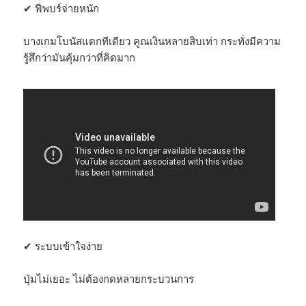
✔ ฟีพบร์จ่ายหนัก
บางเกมโบนัสแตกทีเดียว คูณเงินหลายสิบเท่า กระทั่งมีความ
รู้สึกว่ามันคุ้มกว่าที่คิดมาก
✔ ระบบเข้าใจง่าย
ปุ่มไม่เยอะ ไม่ต้องกดหลายกระบวนการ