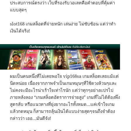
ประสบการณ์ตรงว่า เว็บที่รองรับวอเลทคือคำตอบที่คุ้มค่า
แบบสุดๆ
slot168 เกมสล็อตที่จ่ายหนัก เล่นง่าย ไม่ซับซ้อน แต่ว่าทำ
เงินได้จริง!
ผมเป็นคนหนึ่งที่ไม่เคยพอใจ vip168sa เกมสล็อตเลยแม้แต่
นิดหน่อย เนื่องจากภาพจำเป็นเกมหมุนๆที่ใช้ดวงล้วนๆและ
ไม่คงจะมีอะไรน่าเร้าใจเท่าไรนัก แต่ว่าทุกๆอย่างแปรไป
ภายหลังลอง “เกมสล็อตอัตราการจ่ายสูง” เกมที่ไม่ได้ต้องพึ่ง
สูตรลับ หรือแนวทางที่ยุ่งยากอะไรทั้งหมด…แค่เข้าใจเกม
แล้วกดหมุน ก็สามารถลุ้นเงินได้แบบง่ายสุดๆจนถึงจำต้อง
กล่าวว่า เออ…มันดีจัง!