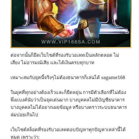
ต่อจากนั้นก็ยึดเว็บไซต์ที่รองรับวอเลทเป็นหลักตลอด ไม่
เสี่ยง ไม่อารมณ์เสีย และได้เงินครบทุกบาท
เหมาะสมกับยุคนี้จริงๆไม่ต้องธนาคารก็เล่นได้ sagame168
ในยุคที่ทุกอย่างต้องเร็วและก็ยืดหยุ่น การมีตัวเลือกที่ไม่ต้อง
พึ่งแบงค์นับว่าเป็นจุดเด่นมาก บางบุคคลไม่มีบัญชีธนาคาร
บางบุคคลไม่ได้อยากเผยข้อมูล หรือบางคราวระบบธนาคาร
ล่มบ่อยเกินไป
เว็บไซต์สล็อตที่รองรับวอเลทตอบปัญหาทุกปัญหาเหล่านี้ได้
หมด เพราะว่า: