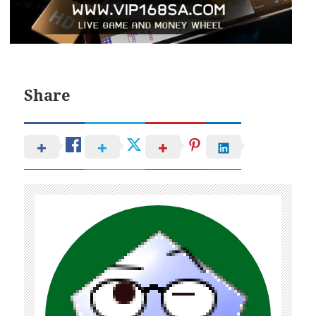
Share