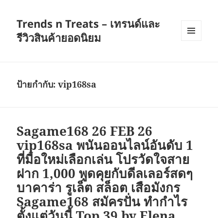
Trends n Treats – เทรนด์และ
รีวิวสินค้ายอดนิยม
เมนู
และวิด
เจ็ต
ป้ายกำกับ:
vip168sa
Sagame168 26 FEB 26
vip168sa พนันออนไลน์อันดับ 1
ที่มือใหม่เลือกเล่น โปรวัดใจสาย
ฝาก 1,000 พูดคุยกับดีลเลอร์สดๆ
บาคาร่า รูเล็ต สล็อต เสือมังกร
Sagame168 สมัครปั่น ทำกำไร
ตั้งแต่วันนี้ Top 39 by Elena