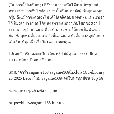
(ในเวลานี้ก็ยังเป็นอยู่) ก็ยังสามารถพนันได้แบบชิวๆเลยล่ะ
ครับ เพราะว่าเว็บไซต์ของเรานั้นเป็นมิตรต่อผู้เล่นทุกคนทุก
กรุ๊ป ถึงแม้ว่าจะคุณจะไม่ได้ใช้เคล็ดลับต่างๆที่ผมแนะนำเอา
ไว้ ก็ยังสามารถเล่นได้แน่ๆ เพราะเหตุว่าเว็บไซต์ของเรามี
ระบบต่างๆจำนวนมากที่จะสามารถช่วยให้การเดิมพันของ
สมาชิกทุกคนนั้นง่ายมากยิ่งขึ้นแน่นอน ดังนั้น มาสนุกกับการ
เดิมพันได้ทุกเมื่อเชื่อวันในแบบของคุณ
ได้เลยจ๊ะครับ ลงทะเบียนใหม่ฟรี ไม่มีคุณค่าธรรมเนียม
100% สมัครเป็นสมาชิกเลย!
เกมบาคาร่า sagame168 sagame168th.club 16 February
25 2025 Deon ใหม่
sagame168
แจกโบนัสทุกซีซั่น Top 58
ขอขอบพระคุณอ้างอิง
sagame
https://bit.ly/sagame168th-club