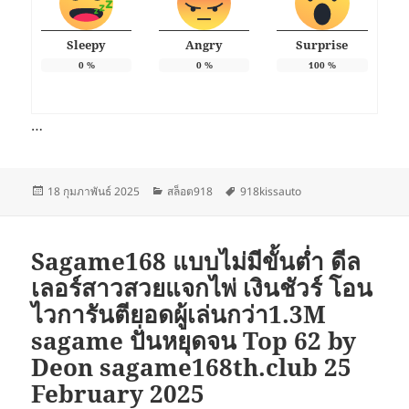
Sleepy
Angry
Surprise
0
%
0
%
100
%
…
เขียน
หมวด
ป้าย
18 กุมภาพันธ์ 2025
สล็อต918
918kissauto
เมื่อ
หมู่
กำกับ
Sagame168 แบบไม่มีขั้นต่ำ ดีล
เลอร์สาวสวยแจกไพ่ เงินชัวร์ โอน
ไวการันตียอดผู้เล่นกว่า1.3M
sagame ปั่นหยุดจน Top 62 by
Deon sagame168th.club 25
February 2025