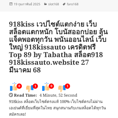
เขียน
หมวด
ป้าย
19 กุมภาพันธ์ 2025
slot168
faro168
เมื่อ
หมู่
กำกับ
918kiss เวปไซต์แตกง่าย เว็บ
สล็อตแตกหนัก โบนัสออกบ่อย ลุ้น
แจ็คพอตทุกวัน พนันออนไลน์ เว็บ
ใหญ่ 918kissauto เครดิตฟรี
Top 89 by Tabatha สล็อต918
918kissauto.website 27
มีนาคม 68
0
1
0
1
Read Time:
4 Minute, 52 Second
918kiss สล็อตเว็บไซต์ตรงแท้ 100% เว็บไซต์ตรงไม่ผ่าน
เอเย่นต์ที่เยี่ยมที่สุดในไทย สนุกสนานกับเกมสล็อตได้ทุกวัน
สมัครเลย!