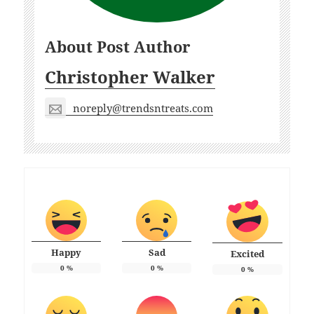
About Post Author
Christopher Walker
noreply@trendsntreats.com
Happy
Sad
Excited
0
%
0
%
0
%