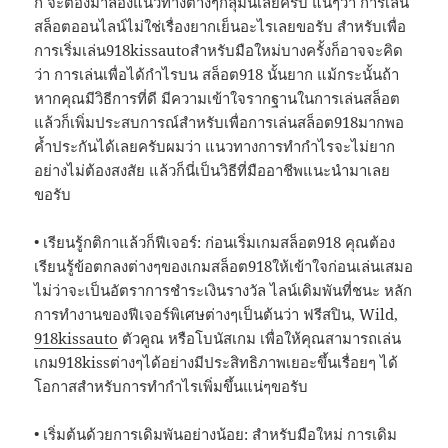
ก็ จะต้องมาลองแนวทางต่างๆกลุ่มนี้เลยครับ แน่ๆว่า การเล่น
สล็อตออนไลน์ไม่ใช่เรื่องยากเย็นอะไรเลยขอรับ สำหรับเพื่อ
การเริ่มเล่น918kissautoสำหรับมือใหม่บางครั้งก็อาจจะคิด
ว่า การเล่นเพื่อได้กำไรบน สล็อต918 นั้นยาก แม้กระนั้นถ้า
หากคุณมีวิธีการที่ดี มีความเข้าใจรากฐานในการเล่นสล็อต
แล้วก็เพิ่มประสบการณ์สำหรับเพื่อการเล่นสล็อต918มากพอ
ค้ำประกันได้เลยครับผมว่า แนวทางการทำกำไรจะไม่ยาก
อย่างไม่ต้องสงสัย แล้วก็นี่เป็นวิธีที่มืออาชีพแนะนำมาเลย
ขอรับ
• เรียนรู้กติกาแล้วก็ฟีเจอร์: ก่อนเริ่มเกมสล็อต918 คุณต้อง
เรียนรู้ข้อตกลงต่างๆของเกมสล็อต918ให้เข้าใจก่อนเล่นเสมอ
ไม่ว่าจะเป็นอัตราการชำระเงินรางวัล ไลน์เดิมพันที่ชนะ หลัก
การทำงานของฟีเจอร์พิเศษต่างๆเป็นต้นว่า ฟรีสปิน, Wild,
918kissauto
ตัวคูณ หรือโบนัสเกม เพื่อให้คุณสามารถเล่น
เกม918kissต่างๆได้อย่างมีประสิทธิภาพเยอะขึ้นเรื่อยๆ ได้
โอกาสสำหรับการทำกำไรเพิ่มขึ้นแน่ๆขอรับ
• เริ่มต้นด้วยการเดิมพันอย่างน้อย: สำหรับมือใหม่ การเดิม