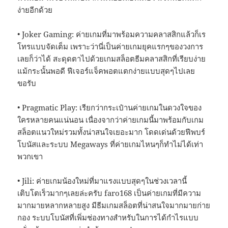
ง่ายอีกด้วย
• Joker Gaming: ค่ายเกมที่มาพร้อมความคลาสสิกแล้วก็เร
โทรแบบจัดเต็ม เพราะว่านี่เป็นค่ายเกมยุคแรกๆของวงการ
เลยก็ว่าได้ สะดุดตาไปด้วยเกมสล็อตธีมคลาสสิกที่เรียบง่าย
แม้กระนั้นพอดี ฟีเจอร์แจ็คพอตแตกง่ายแบบสุดๆไปเลย
ขอรับ
• Pragmatic Play: เรียกว่ากระเป๋านค่ายเกมในดวงใจของ
ใครหลายคนแน่นอน เนื่องจากว่าค่ายเกมนี้มาพร้อมกับเกม
สล็อตแนวใหม่รวมทั้งน่าสนใจเยอะมาก โดดเด่นด้วยฟีพบร์
โบนัสและระบบ Megaways ที่ค่ายเกมไหนๆก็ทำไม่ได้เท่า
พวกเขา
• Jili: ค่ายเกมน้องใหม่ที่มาแรงแบบสุดๆในช่วงเวลานี้
เติบโตเร็วมากๆเลยล่ะครับ faro168 เป็นค่ายเกมที่มีความ
มากมายหลากหลายสูง มีธีมเกมสล็อตที่น่าสนใจมากมายก่าย
กอง ระบบโบนัสที่เพิ่มช่องทางสำหรับในการได้กำไรแบบ