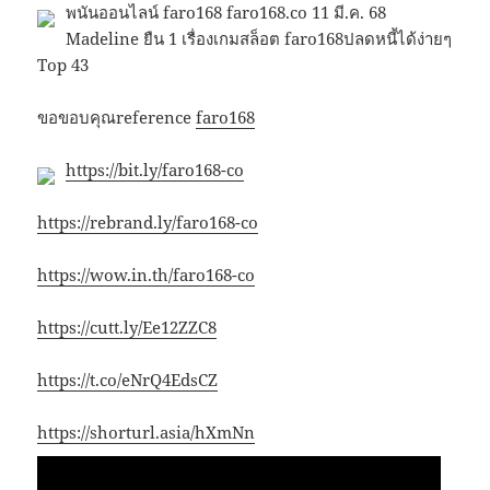
พนันออนไลน์ faro168 faro168.co 11 มี.ค. 68
Madeline ยืน 1 เรื่องเกมสล็อต faro168ปลดหนี้ได้ง่ายๆ
Top 43
ขอขอบคุณreference
faro168
https://bit.ly/faro168-co
https://rebrand.ly/faro168-co
https://wow.in.th/faro168-co
https://cutt.ly/Ee12ZZC8
https://t.co/eNrQ4EdsCZ
https://shorturl.asia/hXmNn