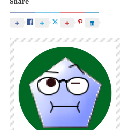
Share