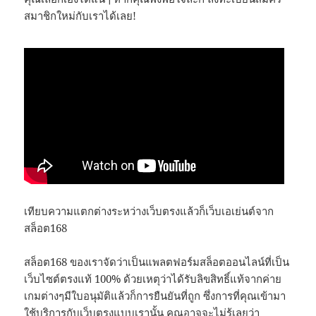
สมาชิกใหม่กับเราได้เลย!
เทียบความแตกต่างระหว่างเว็บตรงแล้วก็เว็บเอเย่นต์จาก
สล็อต168
สล็อต168 ของเราจัดว่าเป็นแพลตฟอร์มสล็อตออนไลน์ที่เป็น
เว็บไซต์ตรงแท้ 100% ด้วยเหตุว่าได้รับลิขสิทธิ์แท้จากค่าย
เกมต่างๆมีใบอนุมัติแล้วก็การยืนยันที่ถูก ซึ่งการที่คุณเข้ามา
ใช้บริการกับเว็บตรงแบบเรานั้น คุณอาจจะไม่รู้เลยว่า