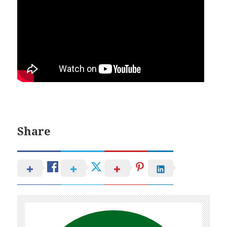
Share