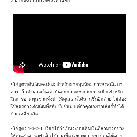
• ใช้สูตรเดินเงินคงเดิม: สำหรับสายทุนน้อย การลงพนัน บา
คาร่า ในจำนวนเงินเท่ากันทุกตา จะช่วยลดการเสี่ยงสำหรับ
ในการขาดทุน รวมทั้งทำให้คุณเล่นได้นานขึ้นอีกด้วย ไม่ต้อง
ใช้สูตรการเดินเงินที่สลับซับซ้อน แต่ถ้าคุณอยากเล่นก็ทำได้
ด้วยเหมือนกัน
• ใช้สูตร 1-3-2-4: เรียกได้ว่าเป็นระบบเดินเงินที่สามารถช่วย
ให้คุณสามารถทำเงินได้มากขึ้น และลดการขาดทุนได้มาก