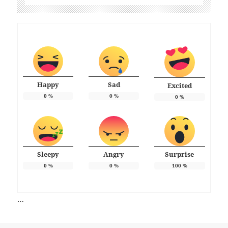
Happy
Sad
Excited
0
%
0
%
0
%
Sleepy
Angry
Surprise
0
%
0
%
100
%
…