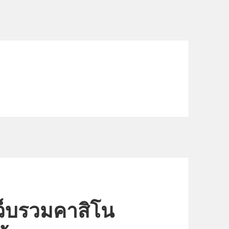
ว็บรวมคาสิโน