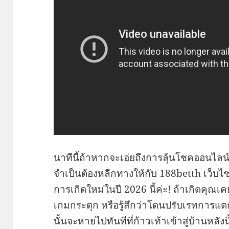
นาทีนี้ถ้าหากจะเอ่ยถึงการลุ้นโชคออนไลน์ที่
จำเป็นต้องหลีกทางให้กับ 188betth เว็บไซต์
การเกิดใหม่ในปี 2026 นี้ค่ะ! ถ้าเกิดคุณ
เกมกระตุก หรือรู้สึกว่าโดนปรับเรทการแตก
นั้นจะหายไปทันทีที่ก้าวเท้าเข้าสู่บ้านหลังนี้