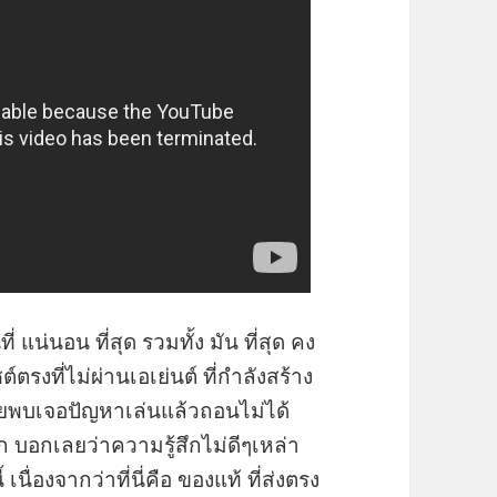
 แน่นอน ที่สุด รวมทั้ง มัน ที่สุด คง
ตรงที่ไม่ผ่านเอเย่นต์ ที่กำลังสร้าง
เคยพบเจอปัญหาเล่นแล้วถอนไม่ได้
 บอกเลยว่าความรู้สึกไม่ดีๆเหล่า
 เนื่องจากว่าที่นี่คือ ของแท้ ที่ส่งตรง