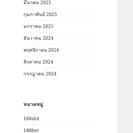
มีนาคม 2025
กุมภาพันธ์ 2025
มกราคม 2025
ธันวาคม 2024
พฤศจิกายน 2024
สิงหาคม 2024
กรกฎาคม 2024
หมวดหมู่
168slot
188bet