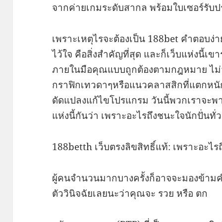
จากค่ายเกมระดับสากล พร้อมใบเซอร์รับปร
เพราะเหตุไรจะต้องเป็น 188bet คำตอบง่ายส
ไว้ใจ คือสิ่งสำคัญที่สุด และก็เว็บแห่งนี้
ภายในมือคุณแบบถูกต้องตามกฎหมาย ไม่ว่
กราฟิกเทวดาๆหรือแนวคลาสสิกที่แตกหนักๆ
ดัดแปลงแก้ไขโปรแกรม วันนี้พวกเราจะพา
แห่งนี้กันว่า เพราะอะไรถึงชนะใจนักปั่นทั่
188betth เว็บตรงลิขสิทธิ์แท้: เพราะอะไร
ผู้คนจำนวนมากบางครั้งก็อาจจะมองข้ามคำว่า 
ตัววินิจฉัยเลยนะว่าคุณจะ รวย หรือ ตก