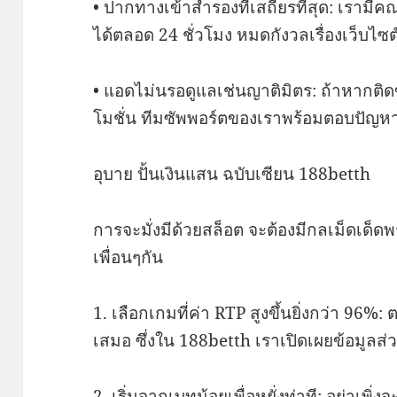
• ปากทางเข้าสำรองที่เสถียรที่สุด: เราม
ได้ตลอด 24 ชั่วโมง หมดกังวลเรื่องเว็บไซต์เ
• แอดไม่นรอดูแลเช่นญาติมิตร: ถ้าหากติด
โมชั่น ทีมซัพพอร์ตของเราพร้อมตอบปัญหาแบ
อุบาย ปั้นเงินแสน ฉบับเซียน 188betth
การจะมั่งมีด้วยสล็อต จะต้องมีกลเม็ดเด็ด
เพื่อนๆกัน
1. เลือกเกมที่ค่า RTP สูงขึ้นยิ่งกว่า 96
เสมอ ซึ่งใน 188betth เราเปิดเผยข้อมูลส่
2. เริ่มจากเบทน้อยเพื่อหยั่งท่าที: อย่าเพิ