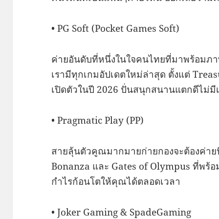
• PG Soft (Pocket Games Soft)
ค่ายอันดับที่หนึ่งในใจคนไทยที่มาพร้อมภา
เรามีทุกเกมอัปเดตใหม่ล่าสุด ตั้งแต่ Treas
เปิดตัวในปี 2026 ปั่นสนุกสนานแตกดีไม่มีเบ
• Pragmatic Play (PP)
สายลุ้นตัวคูณมากมายก่ายกองจะต้องค่ายนี
Bonanza และ Gates of Olympus ที่พร้
กำไรก้อนโตให้คุณได้ตลอดเวลา
• Joker Gaming & SpadeGaming