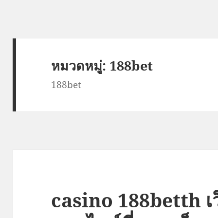
หมวดหมู่:
188bet
188bet
casino 188betth เ