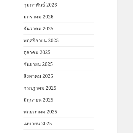
กุมภาพันธ์ 2026
มกราคม 2026
ธันวาคม 2025
พฤศจิกายน 2025
ตุลาคม 2025
กันยายน 2025
สิงหาคม 2025
กรกฎาคม 2025
มิถุนายน 2025
พฤษภาคม 2025
เมษายน 2025