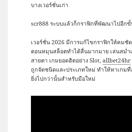
บางเวอร์ชั่นเก่า
scr888 ระบบแล้วก็กราฟิกที่พัฒนาไปอีกขั
เวอร์ชั่น 2026 มีการแก้ไขกราฟิกให้คมชัด
ตอนหมุนสล็อตทำได้ลื่นมากมาย เล่นสม่ำ
สายตา เกมยอดฮิตอย่าง Slot,
allbet24hr
ถูกจัดชนิดและประเภทใหม่ ทำให้หาเกมที่อ
ยิ่งไปกว่านั้นสำหรับมือใหม่