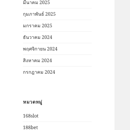
มีนาคม 2025
กุมภาพันธ์ 2025
มกราคม 2025
ธันวาคม 2024
พฤศจิกายน 2024
สิงหาคม 2024
กรกฎาคม 2024
หมวดหมู่
168slot
188bet