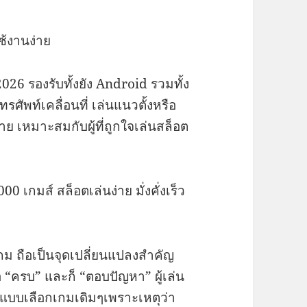
ช้งานง่าย
2026 รองรับทั้งยัง Android รวมทั้ง
ศัพท์เคลื่อนที่ เล่นแนวตั้งหรือ
าย เหมาะสมกับผู้ที่ถูกใจเล่นสล็อต
0 เกมส์ สล็อตเล่นง่าย มั่งคั่งเร็ว
กม ถือเป็นจุดเปลี่ยนแปลงสำคัญ
อ “ครบ” และก็ “ตอบปัญหา” ผู้เล่น
แบบเลือกเกมเดิมๆเพราะเหตุว่า