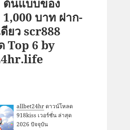
ง ต้นแบบของ
บ 1,000 บาท ฝาก-
เดียว scr888
ด Top 6 by
4hr.life
allbet24hr
ดาวน์โหลด
918kiss เวอร์ชั่น ล่าสุด
2026 ปัจจุบัน