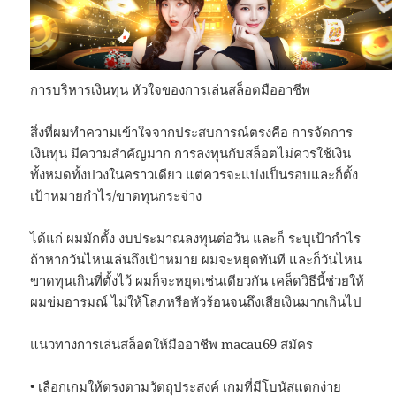
การบริหารเงินทุน หัวใจของการเล่นสล็อตมืออาชีพ
สิ่งที่ผมทำความเข้าใจจากประสบการณ์ตรงคือ การจัดการ
เงินทุน มีความสำคัญมาก การลงทุนกับสล็อตไม่ควรใช้เงิน
ทั้งหมดทั้งปวงในคราวเดียว แต่ควรจะแบ่งเป็นรอบและก็ตั้ง
เป้าหมายกำไร/ขาดทุนกระจ่าง
ได้แก่ ผมมักตั้ง งบประมาณลงทุนต่อวัน และก็ ระบุเป้ากำไร
ถ้าหากวันไหนเล่นถึงเป้าหมาย ผมจะหยุดทันที และก็วันไหน
ขาดทุนเกินที่ตั้งไว้ ผมก็จะหยุดเช่นเดียวกัน เคล็ดวิธีนี้ช่วยให้
ผมข่มอารมณ์ ไม่ให้โลภหรือหัวร้อนจนถึงเสียเงินมากเกินไป
แนวทางการเล่นสล็อตให้มืออาชีพ macau69 สมัคร
• เลือกเกมให้ตรงตามวัตถุประสงค์ เกมที่มีโบนัสแตกง่าย