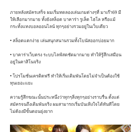
ภายหลังสมัครเสร็จ ผมเริ่มทดลองเล่นเกมต่างๆที่ มาเก๊า69 มี
ให้เลือกมากมาย ทั้งยังสล็อต บาคาร่า รูเล็ต ไฮโล หรือแม้
กระทั้งแทงบอลออนไลน์ ทุกๆอย่างรวมอยู่ในเว็บเดียว
• สล็อตแตกง่าย เล่นสนุกสนานรวมทั้งโบนัสออกบ่อยมาก
• บาคาร่าเว็บตรง ระบบไลฟ์สดชัดมากมาย ทำให้รู้สึกเสมือน
อยู่ในคาสิโนจริง
• โปรโมชั่นเครดิตฟรี ทำให้เริ่มเดิมพันโดยไม่จำเป็นต้องใช้
ทุนเยอะแยะ
ความรู้สึกขณะนั้นประหนึ่งว่าทุกๆสิ่งทุกๆอย่างราบรื่น ตั้งแต่
สมัครจนถึงเดิมพันจริง ผมสามารถเริ่มบันเทิงใจได้ทันทีโดย
ไม่ต้องมีขั้นตอนยุ่งยาก