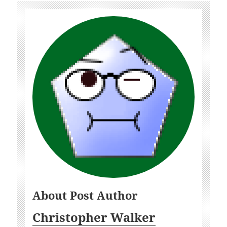
About Post Author
Christopher Walker