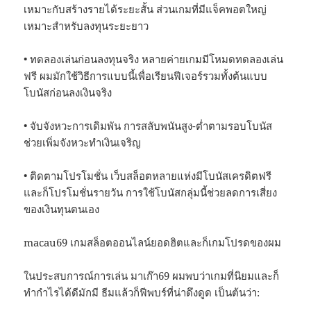
เหมาะกับสร้างรายได้ระยะสั้น ส่วนเกมที่มีแจ็คพอตใหญ่
เหมาะสำหรับลงทุนระยะยาว
• ทดลองเล่นก่อนลงทุนจริง หลายค่ายเกมมีโหมดทดลองเล่น
ฟรี ผมมักใช้วิธีการแบบนี้เพื่อเรียนฟีเจอร์รวมทั้งต้นแบบ
โบนัสก่อนลงเงินจริง
• จับจังหวะการเดิมพัน การสลับพนันสูง-ต่ำตามรอบโบนัส
ช่วยเพิ่มจังหวะทำเงินเจริญ
• ติดตามโปรโมชั่น เว็บสล็อตหลายแห่งมีโบนัสเครดิตฟรี
และก็โปรโมชั่นรายวัน การใช้โบนัสกลุ่มนี้ช่วยลดการเสี่ยง
ของเงินทุนตนเอง
macau69 เกมสล็อตออนไลน์ยอดฮิตและก็เกมโปรดของผม
ในประสบการณ์การเล่น มาเก๊า69 ผมพบว่าเกมที่นิยมและก็
ทำกำไรได้ดีมักมี ธีมแล้วก็ฟีพบร์ที่น่าดึงดูด เป็นต้นว่า: