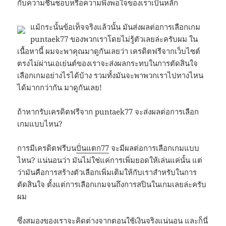
กับความชื่นชอบหรือความพึงพอใจของเราเป็นหลัก
แม้กระนั้นข้อเท็จจริงแล้วนั้น มันส่งผลต่อการเลือกเกม
puntaek77 ของพวกเราโดยไม่รู้ตัวเลยล่ะครับผม ใน
เนื้อหานี้ ผมจะพาคุณมาดูกันเลยว่า เครดิตฟรีจากเว็บไซต์
ตรงไม่ผ่านเอเย่นต์ของเราจะส่งผลกระทบในการตัดสินใจ
เลือกเกมอย่างไรได้บ้าง รวมทั้งมันจะพาพวกเราไปทางไหน
ได้มากกว่ากัน มาดูกันเลย!
ถ้าหากรับเครดิตฟรีจาก puntaek77 จะส่งผลต่อการเลือก
เกมแบบไหน?
การมีเครดิตฟรีบน
ปั่นแตก77
จะมีผลต่อการเลือกเกมแบบ
ไหน? แน่นอนว่า มันไม่ใช่แค่การเพิ่มยอดให้เล่นแค่นั้น แต่
ว่ามันคือการสร้างตัวเลือกเพิ่มเติมให้กับเราสำหรับในการ
ตัดสินใจ ตั้งแต่การเลือกเกมจนถึงการสปินในเกมเลยล่ะครับ
ผม
ซึ่งสมองของเราจะคิดต่างจากตอนใช้เงินจริงแน่นอน และก็นี่