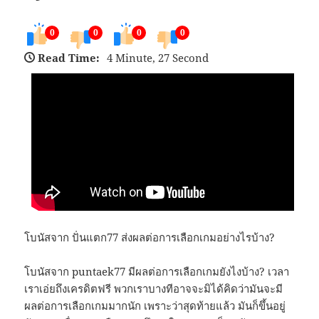
0
0
0
0
Read Time:
4 Minute, 27 Second
โบนัสจาก ปั่นแตก77 ส่งผลต่อการเลือกเกมอย่างไรบ้าง?
โบนัสจาก puntaek77 มีผลต่อการเลือกเกมยังไงบ้าง? เวลา
เราเอ่ยถึงเครดิตฟรี พวกเราบางทีอาจจะมิได้คิดว่ามันจะมี
ผลต่อการเลือกเกมมากนัก เพราะว่าสุดท้ายแล้ว มันก็ขึ้นอยู่