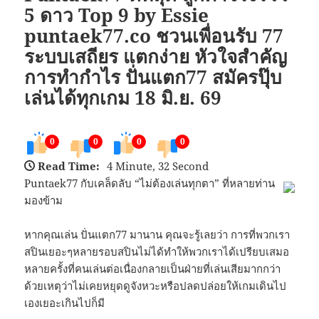
5 ดาว Top 9 by Essie
puntaek77.co ชวนเพื่อนรับ 77
ระบบเสถียร แตกง่าย หัวใจสำคัญ
การทำกำไร ปั่นแตก77 สมัครปุ๊บ
เล่นได้ทุกเกม 18 มิ.ย. 69
0
0
0
0
Read Time:
4 Minute, 32 Second
Puntaek77 กับเคล็ดลับ “ไม่ต้องเล่นทุกตา” ที่หลายท่าน
มองข้าม
หากคุณเล่น ปั่นแตก77 มานาน คุณจะรู้เลยว่า การที่พวกเรา
สปินเยอะๆหลายรอบสปินไม่ได้ทำให้พวกเราได้เปรียบเสมอ
หลายครั้งที่คนเล่นต่อเนื่องกลายเป็นฝ่ายที่เล่นเสียมากกว่า
ด้วยเหตุว่าไม่เคยหยุดดูจังหวะหรือปลดปล่อยให้เกมเดินไป
เองเยอะเกินไปก็มี