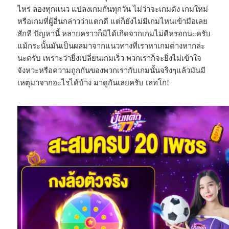
ไหร่ ลองทุกแนว แปลงเกมกันทุกวัน ไม่ว่าจะเกมดัง เกมใหม่
หรือเกมที่ผู้อื่นกล่าวว่าแตกดี แต่ก็ยังไม่มีเกมไหนเข้ามือเลย
สักที ปัญหานี้ หลายคราวก็มิได้เกิดจากเกมไม่ดีหรอกนะครับ
แม้กระนั้นมันเป็นผลมาจากแนวทางที่เราหาเกมต่างหากล่ะ
นะครับ เพราะว่ายิ่งเปลี่ยนเกมเร็ว พวกเราก็จะยิ่งไม่เข้าใจ
จังหวะหรือความถูกกันของพวกเรากับเกมนั้นจริงๆแล้วมันมี
เหตุมาจากอะไรได้บ้าง มาดูกันเลยครับ เลทโก!