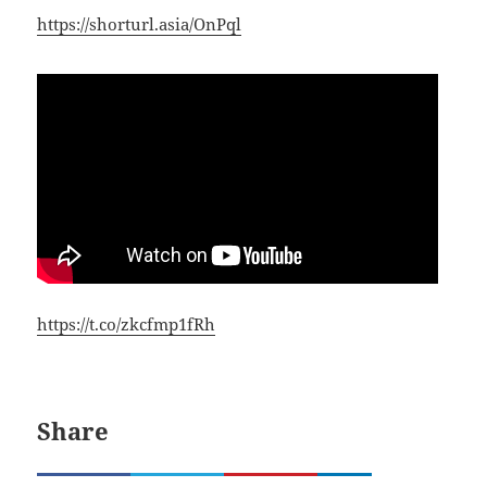
https://shorturl.asia/OnPql
https://t.co/zkcfmp1fRh
Share