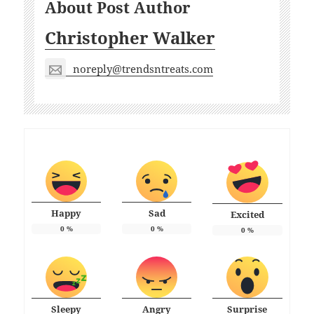
About Post Author
Christopher Walker
noreply@trendsntreats.com
Happy
Sad
Excited
0
%
0
%
0
%
Sleepy
Angry
Surprise