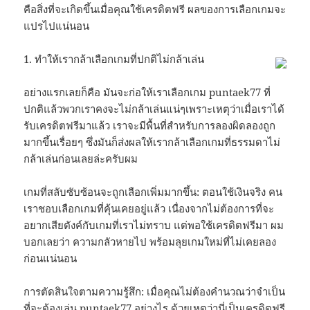
คือสิ่งที่จะเกิดขึ้นเมื่อคุณใช้เครดิตฟรี ผลของการเลือกเกมจะ
แปรไปแน่นอน
1. ทำให้เรากล้าเลือกเกมที่ปกติไม่กล้าเล่น
อย่างแรกเลยก็คือ มันจะก่อให้เราเลือกเกม puntaek77 ที่
ปกติแล้วพวกเราคงจะไม่กล้าเล่นแน่ๆเพราะเหตุว่าเมื่อเราได้
รับเครดิตฟรีมาแล้ว เราจะมีพื้นที่สำหรับการลองผิดลองถูก
มากขึ้นเรื่อยๆ ซึ่งมันก็ส่งผลให้เรากล้าเลือกเกมที่ธรรมดาไม่
กล้าเล่นก่อนเลยล่ะครับผม
เกมที่สลับซับซ้อนจะถูกเลือกเพิ่มมากขึ้น: ตอนใช้เงินจริง คน
เราชอบเลือกเกมที่คุ้นเคยอยู่แล้ว เนื่องจากไม่ต้องการที่จะ
อยากเสียตังค์กับเกมที่เราไม่ทราบ แต่พอใช้เครดิตฟรีมา ผม
บอกเลยว่า ความกลัวหายไป พร้อมลุยเกมใหม่ที่ไม่เคยลอง
ก่อนแน่นอน
การตัดสินใจตามความรู้สึก: เมื่อคุณไม่ต้องคำนวณว่าจำเป็น
ที่จะต้องเล่น puntaek77 อย่างไร ด้วยเหตุว่านี่เป็นเครดิตฟรี