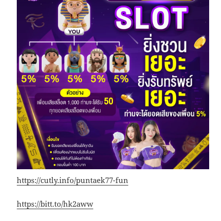
https://cutly.info/puntaek77-fun
https://bitt.to/hk2aww