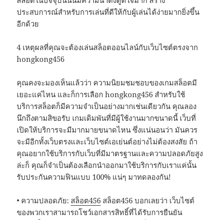
ประสบการณ์สำหรับการเล่นที่ดีให้กับผู้เล่นได้ง่ายมากยิ่งขึ้น
อีกด้วย
4 เหตุผลที่คุณจะต้องเล่นสล็อตออนไลน์กับเว็บไซต์ตรงจาก
hongkong456
คุณคงจะมองเห็นแล้วว่า ความนิยมชมชอบของเกมสล็อตมี
เยอะแค่ไหน และก็การเลือก hongkong456 สำหรับใช้
บริการสล็อตก็มีความจำเป็นอย่างมากเช่นเดียวกัน คุณลอง
นึกถึงตามสิขอรับ เกมเดิมพันที่มีผู้ใช้งานมากขนาดนี้ เว็บที่
เปิดให้บริการจะมีมากมายขนาดไหน ซึ่งแน่นอนว่า มันควร
จะมีอีกทั้งเว็บตรงและเว็บไซต์เอเย่นต์อย่างไม่ต้องสงสัย ถ้า
คุณอยากใช้บริการกับเว็บที่มีมาตรฐานและความปลอดภัยสูง
ล่ะก็ คุณก็จำเป็นต้องเลือกนำออกมาใช้บริการกับเราแค่นั้น
รับประกันความฟินแบบ 100% แน่ๆ มาทดลองกัน!
• ความปลอดภัย:
สล็อต456
สล็อต456 บอกเลยว่า เว็บไซต์
ของพวกเราสามารถโชว์เอกสารสิทธิ์ที่ได้รับการยืนยัน