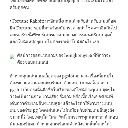
ไซเบอร์พังทลายค์ที่ล้ำสมัยแบบสุดๆอย่างงี้ไม่เล่นมิได้แล้ว
ครับทุกคน
• Fortune Rabbit: มาอีกหนึ่งเกมแล้วครับสำหรับเกมสล็อต
ธีม Fortune รอบนี้มาพร้อมกับกระต่ายนำโชคจากจีนกันไป
เลยขอรับ ซึ่งฟีพบร์เด่นของเกมอย่างการหมุนฟรีแบบสุ่มก็
แจกโบนัสหนักๆแบบไม่ต้องรอเข้าโบนัสกันไปเลย
ศิลป์การออกแบบเกมของ hongkong456 ที่พักว่าจะ
ต้องชอบแน่นอน!
ถ้าหากคุณเล่นเกมสล็อตของ pgslot มานาน เรื่องนี้แทบไม่
ต้องขยายความเลยล่ะครับผม ด้วยเหตุว่าเกมสล็อตจาก
pgslot เว็บตรงนั้นลือชื่อในเรื่องของดีไซน์ต่างๆแบบสุดๆไม่
ว่าจะเป็นงานภาพ งานเสียง ธีมเกม หรือเนื้อเรื่องของเกมที่
เด่นกว่าค่ายเกมอื่นๆแบบสุดๆแล้วอะไรทำให้งานวางแบบ
เกมของค่าย pg โดดเด่นและไม่เหมือนกับค่ายเกมอื่นสูงถึง
ขนาดนี้? โดยเหตุนั้น ในพาร์ทนี้ ผมจะพาทุกคนมาหาคำตอบ
คุ้นเคยครับผม ถ้าหากคุณพร้อมแล้วหลังจากนั้นก็เลทโก!