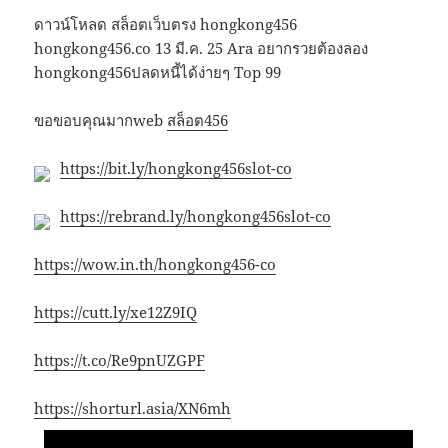
ดาวน์โหลด สล็อตเว็บตรง hongkong456
hongkong456.co 13 มี.ค. 25 Ara อยากรวยต้องลอง
hongkong456ปลดหนี้ได้ง่ายๆ Top 99
ขอขอบคุณมากweb
สล็อต456
https://bit.ly/hongkong456slot-co
https://rebrand.ly/hongkong456slot-co
https://wow.in.th/hongkong456-co
https://cutt.ly/xe12Z9IQ
https://t.co/Re9pnUZGPF
https://shorturl.asia/XN6mh