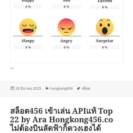
Excited
0
%
0
%
0
%
Sleepy
Angry
Surprise
0
%
0
%
0
%
…
เขียน
หมวด
ป้าย
28 มีนาคม 2025
hongkong456
สล็อต
เมื่อ
หมู่
กำกับ
สล็อต456 เข้าเล่น APIแท้ Top
22 by Ara Hongkong456.co
ไม่ต้องบินลัดฟ้าก็ดวงเฮงได้