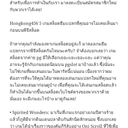
สำหรับเพื่อการทำเงินกับเรา มาลงทะเบียนสมัครสมาชิกใหม่
กับพวกเราได้เลย!
Hongkong456 5 เกมสล็อตธีมแปลกที่คุณอาจไม่เคยเห็นมา
ก่อนบนพีจีสล็อต
ถ้าหากคุณกำลังมองหาเกมสล็อตอยู่ล่ะก็ มาลองเกมธีม
แปลกๆจากพีจีสล็อตกันไหมนะครับ? จำต้องบอกเลยว่า เกม
สล็อตจากค่าย pg มีให้เลือกเยอะแยะเยอะแยะ แต่ว่าคุณ
อาจจะรู้จักกับเกมยอดนิยมบน pgslot มาบ้างแล้ว ซึ่งนั่นจะ
ไม่ใช่เกมที่ผมเสนอแนะในพาร์ทนี้แน่นอน เนื่องจากว่าผม
ต้องการที่จะให้คุณได้มาทดลองเล่นเกมแปลกใหม่ที่คุณอาจ
จะไม่เคยเล่นมาก่อนดูบ้าง เพื่อที่คุณจะได้เล่นเกมสล็อตแล้ว
ก็ทำเงินได้มากขึ้นบนสล็อตเว็บไซต์ตรงของพวกเราด้วย
นั่นเอง จะมีเกมอะไรบ้าง มาดูกันเลย!
• Spirited Wonders: มาเริ่มที่เกมแรกอย่างเกมปีศาจร้าย
แล้วก็ภูติผีจากดินแดนปลาดิบกันสักนิดสักหน่อย ซึ่งบอกเลย
ว่า เกมได้นำเรื่องราวของคัมภีร์ลับอย่าง Oni Scroll ที่ใช้เพื่อ