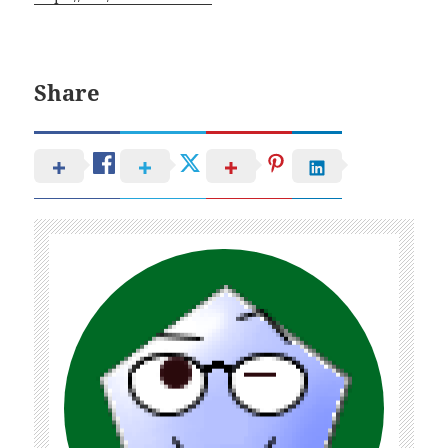
Share