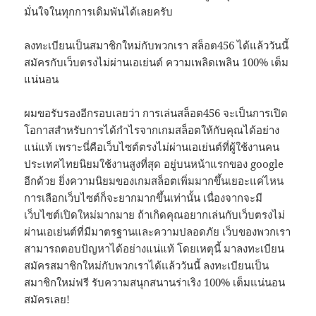
มั่นใจในทุกการเดิมพันได้เลยครับ
ลงทะเบียนเป็นสมาชิกใหม่กับพวกเรา สล็อต456 ได้แล้ววันนี้
สมัครกับเว็บตรงไม่ผ่านเอเย่นต์ ความเพลิดเพลิน 100% เต็ม
แน่นอน
ผมขอรับรองอีกรอบเลยว่า การเล่นสล็อต456 จะเป็นการเปิด
โอกาสสำหรับการได้กำไรจากเกมสล็อตให้กับคุณได้อย่าง
แน่แท้ เพราะนี่คือเว็บไซต์ตรงไม่ผ่านเอเย่นต์ที่ผู้ใช้งานคน
ประเทศไทยนิยมใช้งานสูงที่สุด อยู่บนหน้าแรกของ google
อีกด้วย ยิ่งความนิยมของเกมสล็อตเพิ่มมากขึ้นเยอะแค่ไหน
การเลือกเว็บไซต์ก็จะยากมากขึ้นเท่านั้น เนื่องจากจะมี
เว็บไซต์เปิดใหม่มากมาย ถ้าเกิดคุณอยากเล่นกับเว็บตรงไม่
ผ่านเอเย่นต์ที่มีมาตรฐานและความปลอดภัย เว็บของพวกเรา
สามารถตอบปัญหาได้อย่างแน่แท้ โดยเหตุนี้ มาลงทะเบียน
สมัครสมาชิกใหม่กับพวกเราได้แล้ววันนี้ ลงทะเบียนเป็น
สมาชิกใหม่ฟรี รับความสนุกสนานร่าเริง 100% เต็มแน่นอน
สมัครเลย!