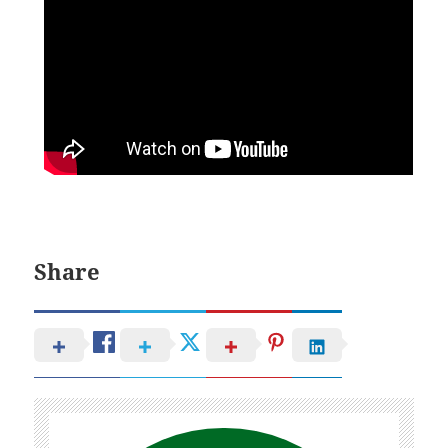
Share