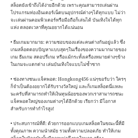
สล็อตยังเข้าถึงได้ง่ายอีกด้วย เพราะคุณสามารถเล่นผ่าน
โปรแกรมท่องอินเตอร์เน็ตบนอุปกรณ์ต่างๆได้ทุกแบบ ไม่ว่า
จะเล่นผ่านคอมพิวเตอร์หรือมือถือก็เล่นได้ บันเทิงใจได้ทุก
แห่ง ตลอดเวลาที่คุณอยากได้แน่นอน
• ธีมเกมมากมาย: ความชอบของแต่ละคนต่างกันอยู่แล้ว ซึ่ง
เกมสล็อตตอบปัญหาแบบสุดๆในเรื่องของความมากมายของ
เกม ธีมเกม สตอปรี่เกม หรือแม้กระทั้งเครื่องหมายต่างๆข้าง
ในเกมจะแตกต่าง เล่นบันเทิงใจแบบไม่ซ้ำซาก
• ช่องทางชนะแจ็คพอต: Hongkong456 แน่ๆขอรับว่า ใครๆ
ก็จำเป็นต้องอยากได้รับรางวัลใหญ่ และก็เกมสล็อตนี่แหละ
นะครับที่สามารถทำให้เงินทุนน้อยของพวกเราสามารถชนะ
แจ็คพอตใหญ่ของเกมต่างๆได้อีกด้วย เรียกว่า มีโอกาส
สำหรับการทำกำไรสูง!
• ประสบการณ์ที่ดี: ด้วยการออกแบบเกมสล็อตในขณะนี้ที่มี
ทั้งคุณภาพ ความนำสมัย รวมทั้งความปลอดภัย ทำให้เกม
สล็อตในปัจจุบันนั้นมีความน่าดึงดูดใจมาก สร้าง