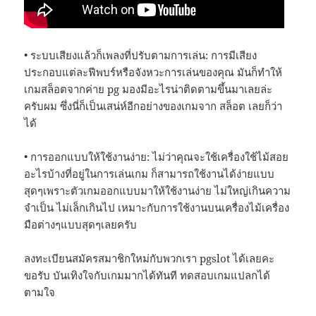
• ระบบเสียงแล้วก็เพลงที่ปรับตามการเล่น: การมีเสียง
ประกอบแต่ละฟีพบร์หรือจังหวะการเล่นของคุณ มันก็ทำให้
เกมสล็อตจากค่าย pg มองมีอะไรน่าติดตามขึ้นมาเลยล่ะ
ครับผม ซึ่งนี่ก็เป็นเสน่ห์อีกอย่างของเกมจาก สล็อต เลยก็ว่า
ได้
• การออกแบบให้ใช้งานง่าย: ไม่ว่าคุณจะใช้เครื่องใช้ไม้สอย
อะไรบ้างที่อยู่ในการเล่นเกม ก็สามารถใช้งานได้ง่ายแบบ
สุดๆเพราะตัวเกมออกแบบมาให้ใช้งานง่าย ไม่ใหญ่เกินความ
จำเป็น ไม่เล็กเกินไป เหมาะกับการใช้งานบนเครื่องไม้เครื่อง
มือต่างๆแบบสุดๆเลยครับ
ลงทะเบียนสมัครสมาชิกใหม่กับพวกเรา pgslot ได้เลยคะ
ขอรับ บันเทิงใจกับเกมมากได้ทันที ทดสอบเกมแปลกได้
ตามใจ