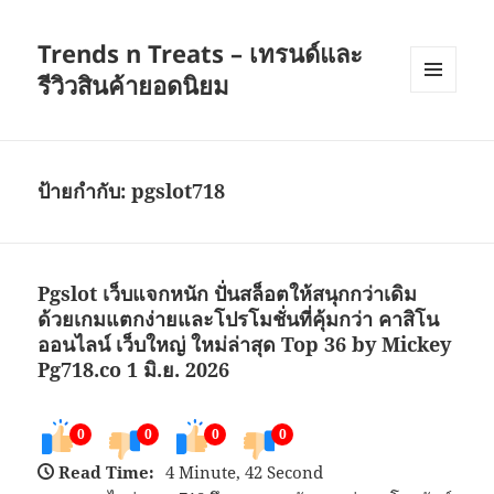
Trends n Treats – เทรนด์และ
รีวิวสินค้ายอดนิยม
เมนู
และวิด
เจ็ต
ป้ายกำกับ:
pgslot718
Pgslot เว็บแจกหนัก ปั่นสล็อตให้สนุกกว่าเดิม
ด้วยเกมแตกง่ายและโปรโมชั่นที่คุ้มกว่า คาสิโน
ออนไลน์ เว็บใหญ่ ใหม่ล่าสุด Top 36 by Mickey
Pg718.co 1 มิ.ย. 2026
0
0
0
0
Read Time:
4 Minute, 42 Second