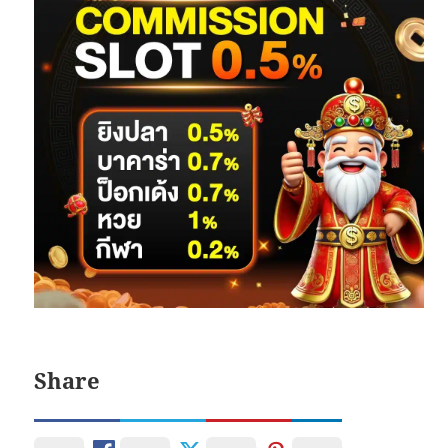
Share