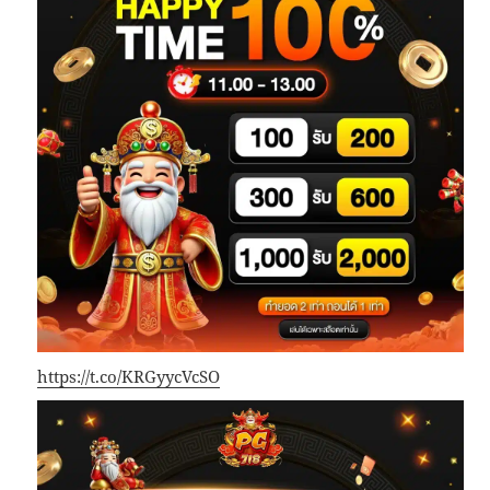
https://t.co/KRGyycVcSO