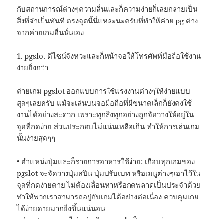
กับสถานการณ์ต่างๆความลื่นและก็ความง่ายก็เลยกลายเป็น
สิ่งที่จำเป็นทันที ตรงจุดนี้นี่แหละนะครับที่ทำให้ค่าย pg ต่าง
จากค่ายเกมอื่นนั่นเอง
1. pgslot ดีไซน์จังหวะและก็หน้าจอให้โทรศัพท์มือถือใช้งาน
ง่ายยิ่งกว่า
ค่ายเกม pgslot ออกแบบการใช้แรงงานต่างๆให้ง่ายแบบ
สุดๆเลยครับ แม้จะเล่นบนจอมือถือที่มีขนาดเล็กก็ยังคงใช้
งานได้อย่างสะดวก เพราะทุกสิ่งทุกอย่างถูกจัดวางให้อยู่ใน
จุดที่กดง่าย ส่วนประกอบไม่แน่นเหลือเกิน ทำให้การเล่นเกม
นั้นง่ายสุดๆๆ
• ตำแหน่งปุ่มและก็รายการอาหารใช้ง่าย: เกือบทุกเกมของ
pgslot จะจัดวางปุ่มสปิน ปุ่มปรับเบท หรือเมนูต่างๆเอาไว้ใน
จุดที่กดง่ายดาย ไม่ต้องเลื่อนหาหรือกดพลาดเป็นประจำด้วย
ทำให้พวกเราสามารถอยู่กับเกมได้อย่างต่อเนื่อง ควบคุมเกม
ได้ง่ายดายมากยิ่งขึ้นแน่นอน