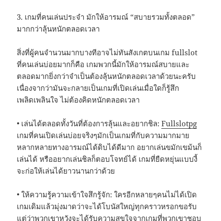
3. เกมที่คนเล่นประจำ มักให้อารมณ์ “สบายรวมทั้งตลอด”
มากกว่าลุ้นหนักตลอดเวลา
สิ่งที่ผู้คนจำนวนมากบางทีอาจไม่ทันสังเกตบนเกม fullslot
ที่คนเล่นบ่อยมากก็คือ เกมพวกนี้มักให้อารมณ์สบายและ
ตลอดมากยิ่งกว่าจำเป็นต้องลุ้นหนักตลอดเวลาด้วยนะครับ
เนื่องจากว่ามันจะกลายเป็นเกมที่เปิดเล่นเมื่อใดก็รู้สึก
เพลิดเพลินใจ ไม่ต้องคิดหนักตลอดเวลา
• เล่นได้ตลอดทั้งวันที่ต้องการลุ้นและอยากชิล:
Fullslotpg
เกมที่คนเปิดเล่นบ่อยจริงๆมักเป็นเกมที่กับความมากมาย
หลากหลายทางอารมณ์ได้ดิบได้ดีมาก อยากเล่นขมักเขม้นก็
เล่นได้ หรืออยากเล่นชิลก็ตอบโจทย์ได้ เกมที่ยืดหยุ่นแบบงี้
จะก่อให้เล่นได้ยาวนานกว่าด้วย
• ให้ความรู้ความเข้าใจสึกรู้จัก: ใครอีกหลายๆคนไม่ได้เปิด
เกมเดิมแล้วมุ่งมาดว่าจะได้โบนัสใหญ่ทุกคราวหรอกขอรับ
แต่ว่าพวกเขาหวังจะได้รับความสุขใจจากเกมที่พวกเขาชอบ