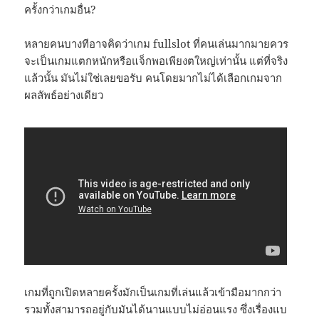
ครั้งกว่าเกมอื่น?
หลายคนบางทีอาจคิดว่าเกม fullslot ที่คนเล่นมากมายควร
จะเป็นเกมแตกหนักหรือแจ็กพอเพียงตใหญ่เท่านั้น แต่ที่จริง
แล้วนั้น มันไม่ใช่เลยขอรับ คนโดยมากไม่ได้เลือกเกมจาก
ผลลัพธ์อย่างเดียว
เกมที่ถูกเปิดหลายครั้งมักเป็นเกมที่เล่นแล้วเข้ามือมากกว่า
รวมทั้งสามารถอยู่กับมันได้นานแบบไม่อ่อนแรง ซึ่งเรื่องแบ