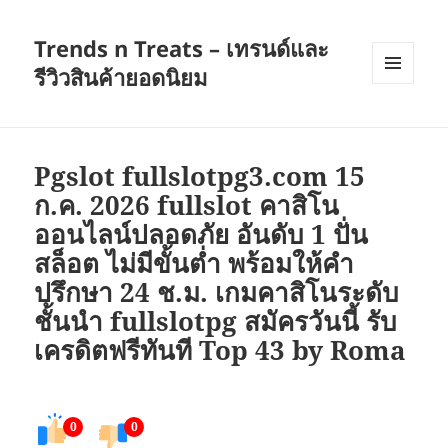
Trends n Treats – เทรนด์และ
รีวิวสินค้ายอดนิยม
เมนู
และวิด
เจ็ต
Pgslot fullslotpg3.com 15
ก.ค. 2026 fullslot คาสิโน
ออนไลน์ปลอดภัย อันดับ 1 ปั่น
สล็อต ไม่มีขั้นต่ำ พร้อมให้คำ
ปรึกษา 24 ช.ม. เกมคาสิโนระดับ
ชั้นนำ fullslotpg สมัครวันนี้ รับ
เครดิตฟรีทันที Top 43 by Roma
0
0