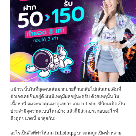
แม้กระนั้นในที่สุดคนเล่นมากมายก็วนกลับไปเล่นเกมเดิมที่
ตัวเองเคยชินอยู่ดี มันมีเหตุมีผลอยู่นะครับ ด้วยเหตุนั้น ใน
เนื้อหานี้ ผมจะพาคุณมาดูเลยว่า เกม fullslot ที่นิยมเปิดเป็น
ประจำมีจุดร่วมแบบไหนบ้าง แล้วก็มีส่วนประกอบอะไรที่
ดึงดูดขนาดนี้ มาลุยกัน!
อะไรเป็นสิ่งที่ทำให้เกม fullslotpg บางเกมถูกเปิดซ้ำหลาย