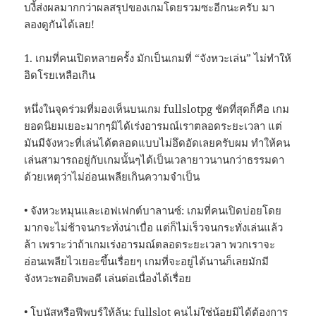
บงี้ส่งผลมากกว่าผลสรุปของเกมโดยรวมซะอีกนะครับ มา
ลองดูกันได้เลย!
1. เกมที่คนเปิดหลายครั้ง มักเป็นเกมที่ “จังหวะเล่น” ไม่ทำให้
อิดโรยเหลือเกิน
หนึ่งในจุดร่วมที่มองเห็นบนเกม fullslotpg ชัดที่สุดก็คือ เกม
ยอดนิยมเยอะมากๆมิได้เร่งอารมณ์เราตลอดระยะเวลา แต่
มันมีจังหวะที่เล่นได้ตลอดแบบไม่อึดอัดเลยครับผม ทำให้คน
เล่นสามารถอยู่กับเกมนั้นๆได้เป็นเวลายาวนานกว่าธรรมดา
ด้วยเหตุว่าไม่อ่อนเพลียเกินความจำเป็น
• จังหวะหมุนและเอฟเฟกต์บาลานซ์: เกมที่คนเปิดบ่อยโดย
มากจะไม่ช้าจนกระทั่งน่าเบื่อ แต่ก็ไม่เร็วจนกระทั่งเล่นแล้ว
ล้า เพราะว่าถ้าเกมเร่งอารมณ์ตลอดระยะเวลา พวกเราจะ
อ่อนเพลียไวเยอะขึ้นเรื่อยๆ เกมที่จะอยู่ได้นานก็เลยมักมี
จังหวะพอดิบพอดี เล่นต่อเนื่องได้เรื่อย
• โบนัสหรือฟีพบร์ให้ลุ้น:
fullslot
คนไม่ใช่น้อยมิได้ต้องการ