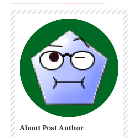
About Post Author