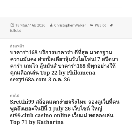
เขียน
ผู้
หมวด
ป้าย
18 พฤษภาคม 2026
Christopher Walker
PGSlot
เมื่อ
เขียน
หมู่
กำกับ
fullslot
แนะแนว
ก่อนหน้า
เรื่อง
บาคาร่า168 บริการบาคาร่า ดีที่สุด มาตรฐาน
เรื่อง
ความมั่นคง ฝากบิลเดียวลุ้นรับไอโฟน17 สปีดบา
ก่อน
คาร่า เกมไว ลุ้นมันส์ บาคาร่า168 มีทุกอย่างให้
หน้า:
คุณเลือกเล่น Top 22 by Philomena
sexy168a.com 3 ก.ค. 26
ต่อไป
Sretthi99 สล็อตแตกง่ายจริงไหม ลองดูเว็บที่คน
เรื่อง
พูดถึงเยอะในปีนี้ 1 July 26 เว็บไซต์ ใหญ่
ต่อ
st99.club casino online เว็บแม่ ทดลองเล่น
ไป:
Top 71 by Katharina