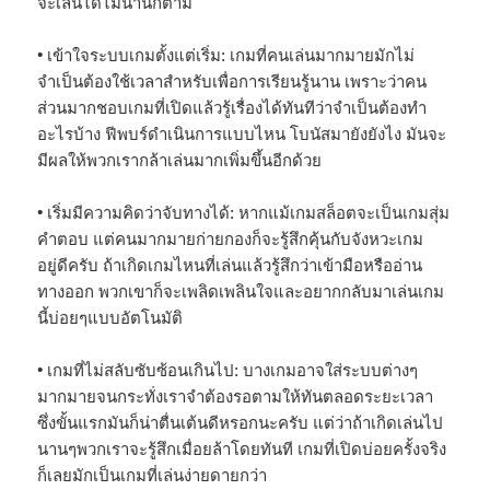
จะเล่นได้ไม่นานก็ตาม
• เข้าใจระบบเกมตั้งแต่เริ่ม: เกมที่คนเล่นมากมายมักไม่
จำเป็นต้องใช้เวลาสำหรับเพื่อการเรียนรู้นาน เพราะว่าคน
ส่วนมากชอบเกมที่เปิดแล้วรู้เรื่องได้ทันทีว่าจำเป็นต้องทำ
อะไรบ้าง ฟีพบร์ดำเนินการแบบไหน โบนัสมายังยังไง มันจะ
มีผลให้พวกเรากล้าเล่นมากเพิ่มขึ้นอีกด้วย
• เริ่มมีความคิดว่าจับทางได้: หากแม้เกมสล็อตจะเป็นเกมสุ่ม
คำตอบ แต่คนมากมายก่ายกองก็จะรู้สึกคุ้นกับจังหวะเกม
อยู่ดีครับ ถ้าเกิดเกมไหนที่เล่นแล้วรู้สึกว่าเข้ามือหรืออ่าน
ทางออก พวกเขาก็จะเพลิดเพลินใจและอยากกลับมาเล่นเกม
นี้บ่อยๆแบบอัตโนมัติ
• เกมที่ไม่สลับซับซ้อนเกินไป: บางเกมอาจใส่ระบบต่างๆ
มากมายจนกระทั่งเราจำต้องรอตามให้ทันตลอดระยะเวลา
ซึ่งขั้นแรกมันก็น่าตื่นเต้นดีหรอกนะครับ แต่ว่าถ้าเกิดเล่นไป
นานๆพวกเราจะรู้สึกเมื่อยล้าโดยทันที เกมที่เปิดบ่อยครั้งจริง
ก็เลยมักเป็นเกมที่เล่นง่ายดายกว่า