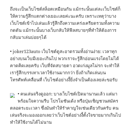
ถึงจะเป็นเว็บไซต์สล็อตเหมือนกัน แม้กระนั้นแต่ละเว็บไซต์ก็
ให้ความรู้สึกแตกต่างเยอะเลยค่ะนะครับ เพราะเหตุว่าบาง
เว็บไซต์เข้าไปเล่นแล้วรู้สึกถึงความเคร่งเครียดรวมทั้งความ
กดดัน แม้กระนั้นบางเว็บกลับให้ฟีลสบายๆที่ทำให้ต้องการ
กลับมาเล่นบ่อยๆได้
• joker123auto เว็บไซต์ดูสะอาดรวมทั้งอ่านง่าย: เวลาทุก
อย่างบนเว็บมีเยอะเกินไป พวกเราจะรู้สึกอ่อนแรงโดยไม่ได้
คาดคิดเลยครับ เว็บที่จัดสบายตา อวดเก่งมูลไม่รก จะทำให้
เรารู้สึกบรรเทาเวลาใช้งานมากกว่า ยิ่งถ้าเกิดเล่นบน
โทรศัพท์เคลื่อนที่ เว็บไซต์อย่างงี้ยิ่งจำเป็นต้องเลยล่ะขอรับ
• คนเล่นจริงดูออก: บางเว็บไซต์เปิดมานานแล้ว แต่มา
พร้อมใจความรีบ โปรโมชันเด้ง หรือปุ่มเชิญชวนสมัคร
ตลอดระยะเวลา ซึ่งมันทำให้รำคาญใจเช่นเดียวกันครับ คน
เล่นจริงจะมองออกเลยว่าเว็บไซต์อย่างงี้ตั้งใจขายมากเกินไป
ทำให้ใช้งานได้ไม่นาน