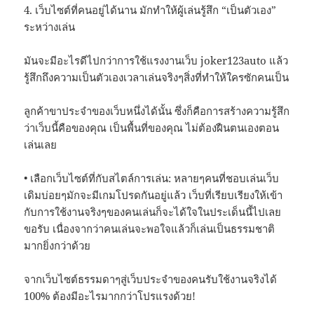
4. เว็บไซต์ที่คนอยู่ได้นาน มักทำให้ผู้เล่นรู้สึก “เป็นตัวเอง”
ระหว่างเล่น
มันจะมีอะไรดีไปกว่าการใช้แรงงานเว็บ joker123auto แล้ว
รู้สึกถึงความเป็นตัวเองเวลาเล่นจริงๆสิ่งที่ทำให้ใครซักคนเป็น
ลูกค้าขาประจำของเว็บหนึ่งได้นั้น ซึ่งก็คือการสร้างความรู้สึก
ว่าเว็บนี้คือของคุณ เป็นพื้นที่ของคุณ ไม่ต้องฝืนตนเองตอน
เล่นเลย
• เลือกเว็บไซต์ที่กับสไตล์การเล่น: หลายๆคนที่ชอบเล่นเว็บ
เดิมบ่อยๆมักจะมีเกมโปรดกันอยู่แล้ว เว็บที่เรียบเรียงให้เข้า
กับการใช้งานจริงๆของคนเล่นก็จะได้ใจในประเด็นนี้ไปเลย
ขอรับ เนื่องจากว่าคนเล่นจะพอใจแล้วก็เล่นเป็นธรรมชาติ
มากยิ่งกว่าด้วย
จากเว็บไซต์ธรรมดาๆสู่เว็บประจำของคนรับใช้งานจริงได้
100% ต้องมีอะไรมากกว่าโปรแรงด้วย!