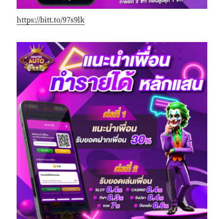
https://bitt.to/97s9lk