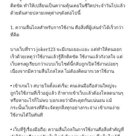
ติดขัด ทำให้เปลี่ยนเป็นความคุ้นเคยในชีวิตประจำวันไปแล้ว
ด้วยต้นสายปลายเหตุต่างๆดังต่อไปนี้
1. ความลื่นไถลสำหรับการใช้งาน คือสิ่งที่ผู้เล่นจำได้เร็วกว่า
ที่คิด
บางเว็บที่ราว joker123 จะมีเกมเยอะแยะ แต่ทำให้คนออก
เร็วด้วยเหตุว่าใช้งานแล้วรู้สึกติดขัด ใช้งานแล้วกังวลใจ แต่
เว็บตรงดูเรียบกว่าแบบเว็บไซต์นี้กลับถูกเปิดใช้งานบ่อยๆ
เนื่องจากมีความลื่นไถลไหล ไม่ต้องคิดมากเวลาใช้งาน
• เข้าเกมไว สบายใจตั้งแต่เริ่ม: คนเล่นมือถือส่วนใหญ่จะ
ถูกใจใช้งานที่เร็วอยู่แล้ว ถ้าหากเข้าเว็บแล้วต้องโหลดนานๆ
หรือหาอะไรก็ไม่พบ บอกเลยว่ามีสะดุดกันแน่นอน แม้
กระนั้นเว็บตรงที่ดีจะจัดทุกสิ่งทุกอย่างกระจ่าง เข้าเกมง่าย
ใช้งานได้ในทันที
• เว็บที่รู้เรื่องมือถือ: ความลื่นไถลในการใช้งานคือสิ่งสำคัญที่