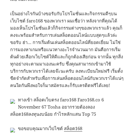
เป็นอย่างไรกันบ้างขอรับกับโปรโมชั่นและกิจกรรมดีๆบน
เว็บไซต์ faro168 ของพวกเรา ผมเชื่อว่า หลังจากที่คุณได้
มองเห็นโปรโมชั่นแล้วก็กิจกรรมต่างๆของพวกเราแล้ว คุณก็
คงจะพร้อมสำหรับการเล่นสล็อตออนไลน์แบบสุดๆแล้วล่ะ
ขอรับ ฮ่า… การเริ่มต้นเล่นสล็อตออนไลน์ที่ยอดเยี่ยม ไม่ใช่
การมองหาเกมหรือแนวทางอะไรจำนวนมาก มันคือการเริ่ม
ต้นด้วยเลือกเว็บไซต์ให้ดีและก็ถูกต้องเสียก่อน จากนั้น ทุกสิ่ง
ทุกอย่างจะตามมาเองนะครับ ซึ่งคุณสามารถเข้ามาใช้
บริการกับพวกเราได้เลยจ๊ะนะครับ ลงทะเบียนใหม่ฟรี เริ่มตั้ง
ขีดจำกัดสำหรับเพื่อการเล่นสล็อตออนไลน์กับพวกเราได้แน่ๆ
คนใดกันพึงพอใจก็มาสมัครและก็รับเครดิตฟรีได้เลย!
ทางเข้า สล็อตเว็บตรง faro168 Faro168.co 6
November 67 Tosha อยากรวยต้องลอง
สล็อต168ลงทุนงบน้อย กำไรหลักแสน Top 75
ขอขอบคุณมากเว็ปไซต์
สล็อต168