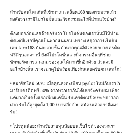
สำหรับคนไหนกันที่เข้ามาเล่น สล็อต168 ของพวกเราแล้ว
สงสัยว่า เรามีโปรโมชั่นและกิจกรรมอะไรที่น่าสนใจบ้าง?
ต้องบอกก่อนเลยจ้าขอรับว่า โปรโมชั่นของเรานั้นมีให้ท่าน
ตั้งแต่ทีแรกที่คุณเป็นพวกแน่นอน เพราะเหตุว่าการเริ่มต้น
เล่น faro168 มันจะง่ายขึ้น ถ้าหากคุณมีตัวช่วยอย่างเครดิต
ฟรีดีๆนอกจากนี้ ยังมีโปรโมชั่นและกิจกรรมอื่นๆที่ช่วย
ซัพพอร์ตการเล่นเกมของคุณได้มากขึ้นอีกด้วย ส่วนจะมี
อะไรบ้างนั้น เราจะมาดูไปพร้อมเพียงกันเลยครับผม เลทโก!
• สมาชิกใหม่ 50%: เมื่อคุณลงทะเบียน pgslot ใหม่กับเรา ก็
มารับเครดิตฟรี 50% จากพวกเรากันได้เลยจ้ะครับผม เพียง
แค่ฝากเงินครั้งแรกเพียงแค่นั้น รับเครดิตฟรี 50% ของยอด
ฝาก รับได้สูงสุดถึง 1,000 บาทอีกด้วย สมัครแล้วอย่าลืมมา
รับ!
• โปรทุนน้อย: สำหรับสายทุนน้อยบนเว็บไซต์ของพวกเรา