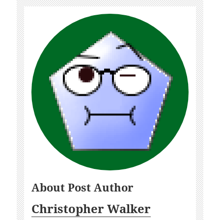
About Post Author
Christopher Walker