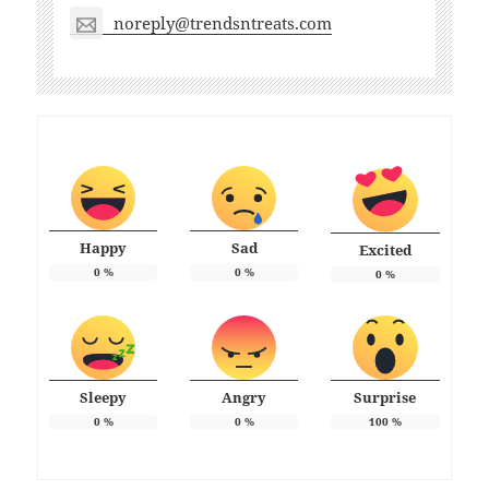
noreply@trendsntreats.com
Happy
Sad
Excited
0
%
0
%
0
%
Sleepy
Angry
Surprise
0
%
0
%
100
%