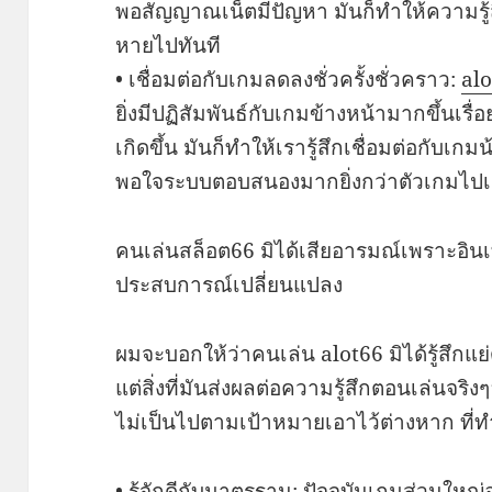
พอสัญญาณเน็ตมีปัญหา มันก็ทำให้ความรู้สึ
หายไปทันที
• เชื่อมต่อกับเกมลดลงชั่วครั้งชั่วคราว:
al
ยิ่งมีปฏิสัมพันธ์กับเกมข้างหน้ามากขึ้นเรื
เกิดขึ้น มันก็ทำให้เรารู้สึกเชื่อมต่อกับเกม
พอใจระบบตอบสนองมากยิ่งกว่าตัวเกมไปเ
คนเล่นสล็อต66 มิได้เสียอารมณ์เพราะอินเท
ประสบการณ์เปลี่ยนแปลง
ผมจะบอกให้ว่าคนเล่น alot66 มิได้รู้สึกแย
แต่สิ่งที่มันส่งผลต่อความรู้สึกตอนเล่นจร
ไม่เป็นไปตามเป้าหมายเอาไว้ต่างหาก ที่ท
• รู้จักดีกับมาตรฐาน: ปัจจุบันเกมส่วนใ