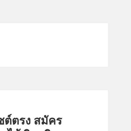
ไซต์ตรง สมัคร