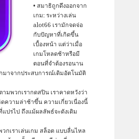
• สมาธิถูกดึงออกจาก
เกม: ระหว่างเล่น
alot66 เรามักจดจ่อ
กับปัญหาที่เกิดขึ้น
เบื้องหน้า แต่ว่าเมื่อ
เกมโหลดช้าหรือมี
ตอนที่จำต้องรอนาน
อกมาจากประสบการณ์เดิมอัตโนมัติ
ใดก็ตามพวกเรากดสปิน เราคาดหวังว่า
ความล่าช้าขึ้น ความเกี่ยวเนื่องนี้
่แปรไป ถึงแม้ผลลัพธ์จะดังเดิม
นที่พวกเราเล่นเกม สล็อต แบบลื่นไหล