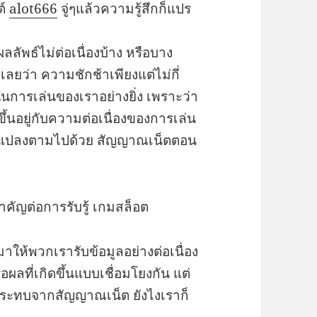
ต์
alot666
จู่ๆแล้วความรู้สึกก็แปร
ัพธ์ไม่ต่อเนื่องบ้าง หรือบาง
ลยว่า ความชักช้าเพียงแต่ไม่กี่
บในการเล่นของเราอย่างยิ่ง เพราะว่า
้นอยู่กับความต่อเนื่องของการเล่น
เกมก็แปลงตามไปด้วย สัญญาณเน็ตตอน
คัญต่อการรับรู้ เกมสล็อต
าให้พวกเรารับข้อมูลอย่างต่อเนื่อง
ือผลที่เกิดขึ้นแบบเชื่อมโยงกัน แต่
กกระทบจากสัญญาณเน็ต ยังไงเราก็