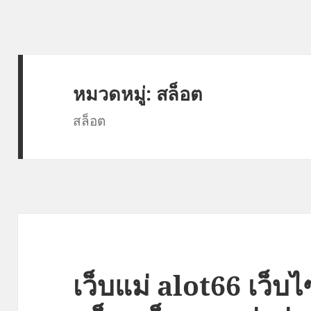
หมวดหมู่:
สล็อต
สล็อต
เว็บแม่ alot66 เว็บ