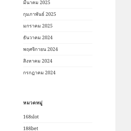
มีนาคม 2025
กุมภาพันธ์ 2025
มกราคม 2025
ธันวาคม 2024
พฤศจิกายน 2024
สิงหาคม 2024
กรกฎาคม 2024
หมวดหมู่
168slot
188bet