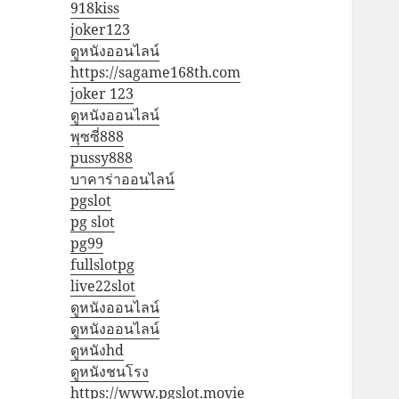
918kiss
joker123
ดูหนังออนไลน์
https://sagame168th.com
joker 123
ดูหนังออนไลน์
พุซซี่888
pussy888
บาคาร่าออนไลน์
pgslot
pg slot
pg99
fullslotpg
live22slot
ดูหนังออนไลน์
ดูหนังออนไลน์
ดูหนังhd
ดูหนังชนโรง
https://www.pgslot.movie