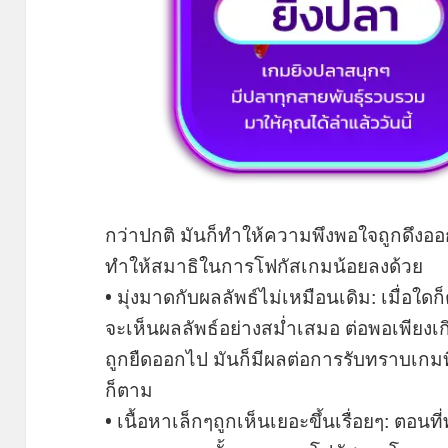
กว่าปกติ มันก็ทำให้ความพึงพอใจถูกดึงอ
ทำให้สมาธิในการโฟกัสเกมน้อยลงด้วย
• มุ่งมาดกับผลลัพธ์ไม่เหมือนเดิม: เมื่อ
จะเห็นผลลัพธ์อย่างสม่ำเสมอ ต่อพอเพียงเกิด
ถูกยืดออกไป มันก็มีผลต่อการรับทราบเกมที
ก็ตาม
• เนื้อหาเล็กๆถูกเห็นเยอะขึ้นเรื่อยๆ: ตอ