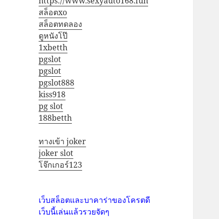
https://www.sexyauto168.fun
สล็อตxo
สล็อตทดลอง
ดูหนังโป๊
1xbetth
pgslot
pgslot
pgslot888
kiss918
pg slot
188betth
ทางเข้า joker
joker slot
โจ๊กเกอร์123
เว็บสล็อตและบาคาร่าของโครตดี
เว็บนี้เล่นแล้วรวยจัดๆ