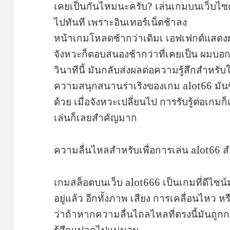
เคยเป็นกันไหมนะครับ? เล่นเกมบนเว็บไซ
ไปทันที เพราะอินเทอร์เน็ตช้าลง
หน้าเกมโหลดช้ากว่าเดิมเ เอฟเฟกต์แสดงผลล
จังหวะก็ตอบสนองช้ากว่าที่เคยเป็น ผมบอกเ
วินาทีนี้ มันกลับส่งผลต่อความรู้สึกสำหรั
ความสนุกสนานร่าเริงของเกม alot66 มันขึ
ด้วย เมื่อจังหวะเปลี่ยนไป การรับรู้ต่อ
เล่นก็เลยสำคัญมาก
ความลื่นไหลสำหรับเพื่อการเล่น alot66 สำ
เกมสล็อตบนเว็บ alot666 เป็นเกมที่ดีไซน์ม
อยู่แล้ว อีกทั้งภาพ เสียง การเคลื่อนไหว หร
ว่าถ้าหากความลื่นไถลไหลที่ตรงนี้มันถู