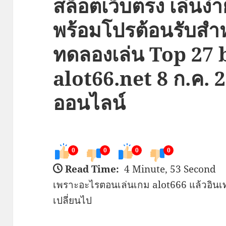
สล็อตเว็บตรง เล่นง่าย
พร้อมโปรต้อนรับสำ
ทดลองเล่น Top 27
alot66.net 8 ก.ค. 
ออนไลน์
0
0
0
0
Read Time:
4 Minute, 53 Second
เพราะอะไรตอนเล่นเกม alot666 แล้วอินเท
เปลี่ยนไป