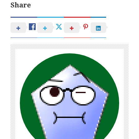
Share