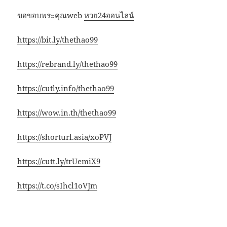
ขอขอบพระคุณweb
หวย24ออนไลน์
https://bit.ly/thethao99
https://rebrand.ly/thethao99
https://cutly.info/thethao99
https://wow.in.th/thethao99
https://shorturl.asia/xoPVJ
https://cutt.ly/trUemiX9
https://t.co/sIhcl1oVJm