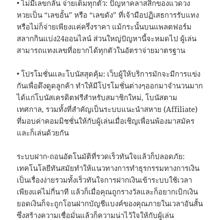
• ไม่มีเลขกลั้น จ่ายเต็มทุกตัว: ปัญหาคลาสสิกของแวดวง
หวยเป็น “เลขอั้น” หรือ “เลขดัง” ที่เจ้ามือปฏิเสธการรับแทง
หรือไม่ก็จ่ายเพียงแค่ครึ่งราคา แม้กระนั้นบนแพลตฟอร์ม
สลากกินแบ่ง24ออนไลน์ ส่วนใหญ่ปัญหานี้จะหมดไป ผู้เล่น
สามารถแทงเลขที่อยากได้ทุกตัวในอัตราจ่ายมาตรฐาน
• โปรโมชั่นและโบนัสสุดคุ้ม: เว็บผู้ให้บริการมักจะมีการแข่ง
กันเพื่อดึงดูดลูกค้า ทำให้มีโปรโมชั่นต่างๆออกมาจำนวนมาก
ได้แก่โบนัสเครดิตฟรีสำหรับสมาชิกใหม่, โบนัสตาม
เทศกาล, รวมทั้งที่สำคัญเป็นระบบแนะนำสหาย (Affiliate)
ที่มอบค่าคอมมิชชั่นให้กับผู้เล่นเมื่อเชิญเพื่อนพ้องมาสมัคร
และก็เล่นด้วยกัน
ระบบฝาก-ถอนอัตโนมัติที่รวดเร็วทันใจแล้วก็ปลอดภัย:
เทคโนโลยีทันสมัยทำให้แนวทางการทำธุรกรรมทางการเงิน
เป็นเรื่องง่ายรวมทั้งเร็วทันใจการฝากเงินเข้าระบบใช้เวลา
เพียงแค่ไม่กี่นาที แล้วก็เมื่อคุณถูกรางวัลและก็อยากเบิกเงิน
ยอดเงินก็จะถูกโอนฝากบัญชีแบงค์ของคุณภายในเวลาอันสั้น
ซึ่งสร้างความเชื่อมั่นแล้วก็ความน่าไว้ใจให้กับผู้เล่น