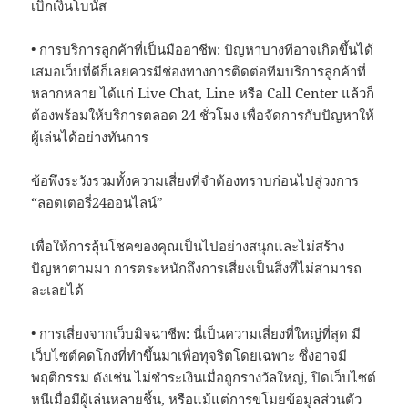
เบิกเงินโบนัส
• การบริการลูกค้าที่เป็นมืออาชีพ: ปัญหาบางทีอาจเกิดขึ้นได้
เสมอเว็บที่ดีก็เลยควรมีช่องทางการติดต่อทีมบริการลูกค้าที่
หลากหลาย ได้แก่ Live Chat, Line หรือ Call Center แล้วก็
ต้องพร้อมให้บริการตลอด 24 ชั่วโมง เพื่อจัดการกับปัญหาให้
ผู้เล่นได้อย่างทันการ
ข้อพึงระวังรวมทั้งความเสี่ยงที่จำต้องทราบก่อนไปสู่วงการ
“ลอตเตอรี่24ออนไลน์”
เพื่อให้การลุ้นโชคของคุณเป็นไปอย่างสนุกและไม่สร้าง
ปัญหาตามมา การตระหนักถึงการเสี่ยงเป็นสิ่งที่ไม่สามารถ
ละเลยได้
• การเสี่ยงจากเว็บมิจฉาชีพ: นี่เป็นความเสี่ยงที่ใหญ่ที่สุด มี
เว็บไซต์คดโกงที่ทำขึ้นมาเพื่อทุจริตโดยเฉพาะ ซึ่งอาจมี
พฤติกรรม ดังเช่น ไม่ชำระเงินเมื่อถูกรางวัลใหญ่, ปิดเว็บไซต์
หนีเมื่อมีผู้เล่นหลายชิ้น, หรือแม้แต่การขโมยข้อมูลส่วนตัว