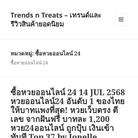
Trends n Treats – เทรนด์และ
รีวิวสินค้ายอดนิยม
เมนู
และวิด
เจ็ต
หมวดหมู่:
ซื้อหวยออนไลน์ 24
ซื้อหวยออนไลน์ 24
ซื้อหวยออนไลน์ 24 14 JUL 2568
หวยออนไลน์24 อันดับ 1 ของไทย
ให้บาทแพงที่สุด! หวยเว็บตรง ตี
เลข จากฝันฟรี บาทละ 1,200
หวย24ออนไลน์ ถูกปุ้บ เงินเข้า
ทันที Top 37 by Jonelle