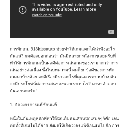
การพักเกม 918kissauto ช่วยทำให้เกมแตกได้น่าฟังอะไร
กันแน่? ผมต้องบอกก่อนว่า มันมีหลายกรณีมากๆเลยครับที่
ทำให้การพักเกมเป็นผลดีต่อการเล่นเกมของเรามากกว่าการ
เล่นอย่างต่อเนื่อง ซึ่งในบทความนี้ ผมก็ยกข้อดีของการพัก
เกมมาบ้างด้วย จะมีเรื่องมีราวอะไรที่คุณควรทราบบ้าง มัน
จะมีประโยชน์ต่อการเล่นของพวกเราเท่าไร? มาหาคำตอบ
กันเลยนะครับ!
1. ตัดวงจรการแพ้ซ้อนแพ้
หนึ่งในต้นเหตุหลักที่ทำให้นักเดิมพันเสียหนักเสมอๆก็คือ เล่น
ต่อทั้งที่เกมไม่ได้จ่าย ส่งผลให้เกิดวงจรแพ้ซ้อนแพ้ไปอีก การ