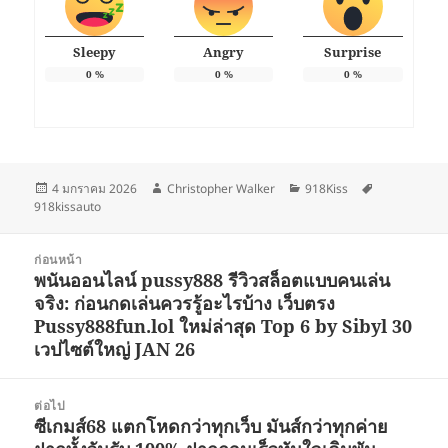
Sleepy
Angry
Surprise
0
%
0
%
0
%
เขียน
ผู้
หมวด
ป้าย
4 มกราคม 2026
Christopher Walker
918Kiss
เมื่อ
เขียน
หมู่
กำกับ
918kissauto
แนะแนว
ก่อนหน้า
เรื่อง
พนันออนไลน์ pussy888 รีวิวสล็อตแบบคนเล่น
เรื่อง
จริง: ก่อนกดเล่นควรรู้อะไรบ้าง เว็บตรง
ก่อน
Pussy888fun.lol ใหม่ล่าสุด Top 6 by Sibyl 30
หน้า:
เวปไซต์ใหญ่ JAN 26
ต่อไป
ซีเกมส์68 แตกโหดกว่าทุกเว็บ มันส์กว่าทุกค่าย
เรื่อง