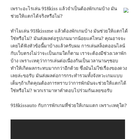
เพราะอะไรเล่น 918kiss แล้วจำเป็นต้องพักเกมบ้าง มัน
ช่วยให้แตกได้จริงหรือไม่?
ทำไมเล่น 918kissme แล้วต้องพักเกมบ้าง มันช่วยให้แตกได้
ใช่หรือไม่? มันส่งผลต่อรูปเกมมากน้อยแค่ไหน? คุณอาจจะ
เคยได้ฟังหัวข้อนี้มาบ้างแล้วครับผม การเล่นสล็อตออนไลน์
กับเว็บตรงไม่ว่าจะเป็นเกมใดก็ตาม เราจะต้องมีช่วงเวลาพัก
บ้าง เพราะเหตุว่าการเล่นต่อเนื่องกันเป็นเวลานานๆชอบ
ทำให้เกิดผลกระทบมากกว่าอีกด้วย ซึ่งมันไม่ใช่เรื่องของดวง
เลยล่ะขอรับ มันส่งผลต่อการกระทำรวมทั้งจังหวะเกมแบบ
เต็มๆถ้าเกิดคุณต้องการทราบว่าการพักมันจะช่วยให้แตกได้
ใช่หรือไม่? พวกเรามาหาคำตอบไปร่วมกันเลยขอรับ
918kissauto กับการพักเกมที่ช่วยให้เกมแตก เพราะเหตุใด?