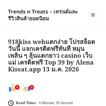
Trends n Treats – เทรนด์และ
รีวิวสินค้ายอดนิยม
เมนู
และวิด
เจ็ต
918kiss webแตกง่าย โปรสล็อต
วันนี้ แจกเครดิตฟรีทันที หมุน
เพลิน ๆ ลุ้นแตกยาว casino เว็บ
แม่ เครดิตฟรี Top 39 by Alena
Kissat.app 13 ม.ค. 2026
0
0
Read Time:
4 Minute, 35 Second