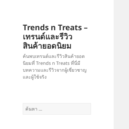
Trends n Treats –
เทรนด์และรีวิว
สินค้ายอดนิยม
ค้นพบเทรนด์และรีวิวสินค้ายอด
นิยมที่ Trends n Treats ที่นี่มี
บทความและรีวิวจากผู้เชี่ยวชาญ
และผู้ใช้จริง
ค้นหา
สำหรับ: