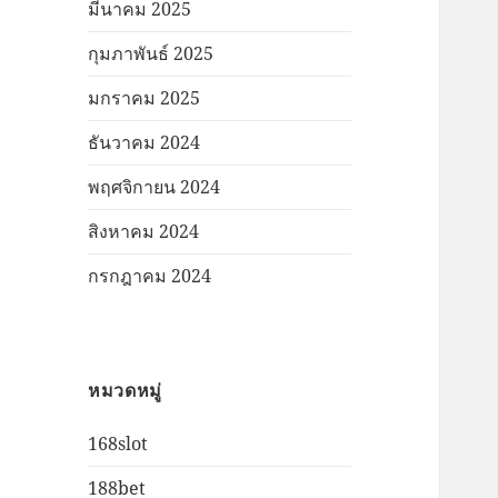
มีนาคม 2025
กุมภาพันธ์ 2025
มกราคม 2025
ธันวาคม 2024
พฤศจิกายน 2024
สิงหาคม 2024
กรกฎาคม 2024
หมวดหมู่
168slot
188bet