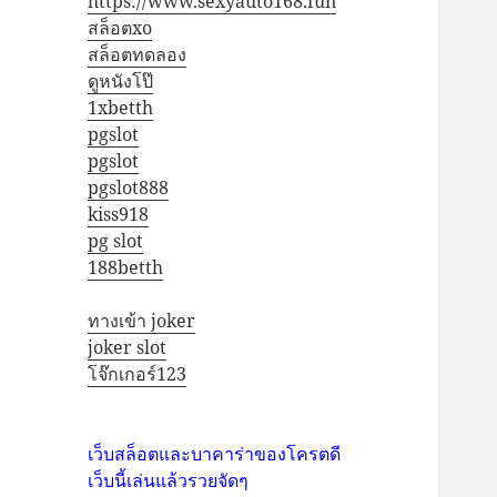
https://www.sexyauto168.fun
สล็อตxo
สล็อตทดลอง
ดูหนังโป๊
1xbetth
pgslot
pgslot
pgslot888
kiss918
pg slot
188betth
ทางเข้า joker
joker slot
โจ๊กเกอร์123
เว็บสล็อตและบาคาร่าของโครตดี
เว็บนี้เล่นแล้วรวยจัดๆ