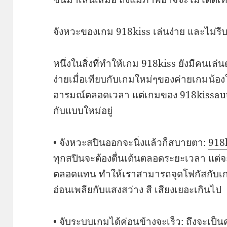
จังหวะของเกม 918kiss เล่นง่าย และไม่
หนึ่งในสิ่งที่ทำให้เกม 918kiss ยังมีคนเล่
ง่ายเมื่อเทียบกับเกมใหม่ๆของค่ายเกมน้องใ
อารมณ์ตลอดเวลา แต่เกมของ 918kissaut
กับแบบใหม่อยู่
• จังหวะสปินออกจะนิ่งแล้วก็สบายตา:
918
ทุกสปินจะต้องตื่นเต้นตลอดระยะเวลา แต่จ
ตลอดแทน ทำให้เราสามารถจุดโฟกัสกับเกมไ
อ่อนเพลียกับแสงสว่าง สี เสียงเยอะเกินไป
• จับระบบเกมได้ค่อนข้างจะเร็ว: ถึงจะเป็น