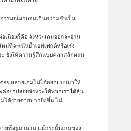
รีบอารมณ์มากจนเกินความจำเป็น
นต่อเนื่องก็คือ จังหวะเกมออกจะอ่าน
หม่ที่จะเน้นย้ำเอฟเฟกต์หรือเร่ง
o ยังให้ความรู้สึกแบบคลาสสิกผสม
kiss
หลายเกมไม่ได้ออกแบบมาให้
ะค่อยๆปล่อยจังหวะให้พวกเราได้ลุ้น
ด้ง่ายดายมากยิ่งขึ้น ไม่
ค่ายที่อยู่มานาน แม้กระนั้นเกมของ