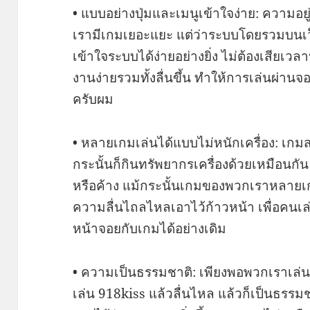
• แบบอย่างปุ่มและเมนูเข้าใจง่าย: ความอ
เรามีเกมเยอะแยะ แต่ว่าระบบโดยรวมบนเว็
เข้าใจระบบได้ง่ายอย่างยิ่ง ไม่ต้องเสียเว
งานง่ายรวมทั้งลื่นขึ้น ทำให้การเล่นผ่านจ
ครับผม
• หลายเกมเล่นได้แบบไม่หนักเครื่อง: เก
กระนั้นก็กินทรัพยากรเครื่องด้วยเหมือนกั
หรือค้าง แม้กระนั้นเกมของพวกเราหลายเ
ความลื่นไถลไหลเอาไว้ก้าวหน้า เพื่อคนเ
หน้าจอยกับเกมได้อย่างเดิม
• ความเป็นธรรมชาติ: เพียงพอพวกเราเล่นบ
เล่น 918kiss แล้วลื่นไหล แล้วก็เป็นธรรม