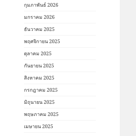
กุมภาพันธ์ 2026
มกราคม 2026
ธันวาคม 2025
พฤศจิกายน 2025
ตุลาคม 2025
กันยายน 2025
สิงหาคม 2025
กรกฎาคม 2025
มิถุนายน 2025
พฤษภาคม 2025
เมษายน 2025