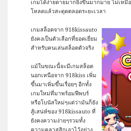
เกมได้ง่ายดายมากยิ่งขึ้นมากมาย ไม่เหมือ
โหลดแล้วสะดุดตลอดระยะเวลา
เกมสล็อตจาก 918kissauto
ยังคงเป็นตัวเลือกที่ยอดเยี่ยม
สำหรับคนเล่นสล็อตตัวจริง
แม้ในขณะนี้จะมีเกมสล็อต
นอกเหนือจาก 918kiss เพิ่ม
ขึ้นมาเพิ่มขึ้นเรื่อยๆ อีกทั้ง
เกมใหม่ที่มาพร้อมฟีพบร์
หรือโบนัสใหม่ๆแต่ว่ามันก็ยัง
สู้เสน่ห์ของ 918kissauto ที่
ยังคงความง่ายๆรวมทั้ง
ความคลาสสิกเอาไว้อย่าง