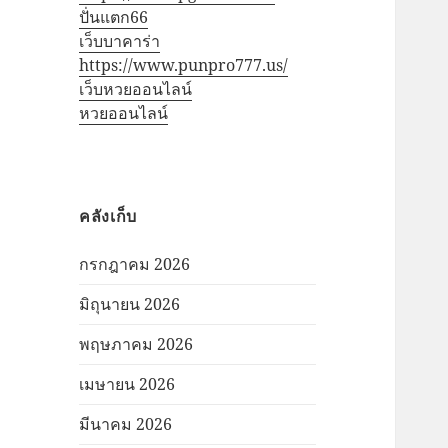
ปั่นแตก66
เว็บบาคาร่า
https://www.punpro777.us/
เว็บหวยออนไลน์
หวยออนไลน์
คลังเก็บ
กรกฎาคม 2026
มิถุนายน 2026
พฤษภาคม 2026
เมษายน 2026
มีนาคม 2026