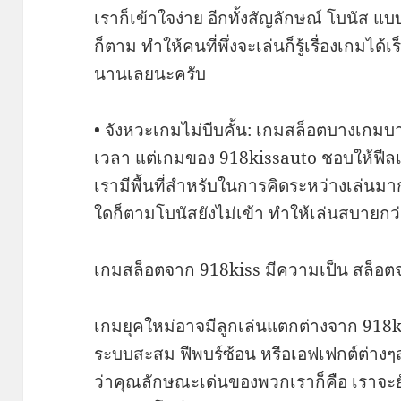
เราก็เข้าใจง่าย อีกทั้งสัญลักษณ์ โบนัส แบ
ก็ตาม ทำให้คนที่พึ่งจะเล่นก็รู้เรื่องเกมได้
นานเลยนะครับ
• จังหวะเกมไม่บีบคั้น: เกมสล็อตบางเกม
เวลา แต่เกมของ 918kissauto ชอบให้ฟีลเล
เรามีพื้นที่สำหรับในการคิดระหว่างเล่นมาก
ใดก็ตามโบนัสยังไม่เข้า ทำให้เล่นสบายก
เกมสล็อตจาก 918kiss มีความเป็น สล็อต
เกมยุคใหม่อาจมีลูกเล่นแตกต่างจาก 918ki
ระบบสะสม ฟีพบร์ซ้อน หรือเอฟเฟกต์ต่าง
ว่าคุณลักษณะเด่นของพวกเราก็คือ เราจะยั