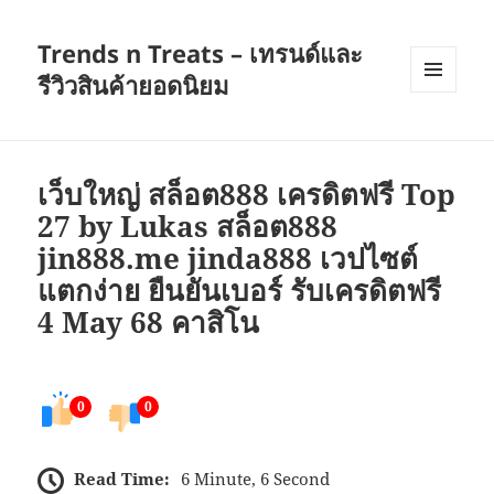
Trends n Treats – เทรนด์และ
รีวิวสินค้ายอดนิยม
เมนู
และวิด
เจ็ต
เว็บใหญ่ สล็อต888 เครดิตฟรี Top
27 by Lukas สล็อต888
jin888.me jinda888 เวปไซต์
แตกง่าย ยืนยันเบอร์ รับเครดิตฟรี
4 May 68 คาสิโน
0
0
Read Time:
6 Minute, 6 Second