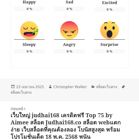
Happy
Sad
Excited
0
%
0
%
0
%
Sleepy
Angry
Surprise
0
%
0
%
0
%
เขียน
ผู้
หมวด
ป้าย
23 เมษายน 2025
Christopher Walker
สล็อตเว็บตรง
เมื่อ
เขียน
หมู่
กำกับ
สล็อตเว็บตรง
แนะแนว
ก่อนหน้า
เรื่อง
เว็บใหญ่ judhai168 เครดิตฟรี Top 75 by
เรื่อง
Aimee สล็อต Judhai168.co สล็อต webแตก
ก่อน
ง่าย เว็บสล็อตที่คุณต้องลอง โบนัสสูงสุด พร้อม
หน้า:
โปรโมชั่นเด็ด 18 พ.ค. 2568 พนัน