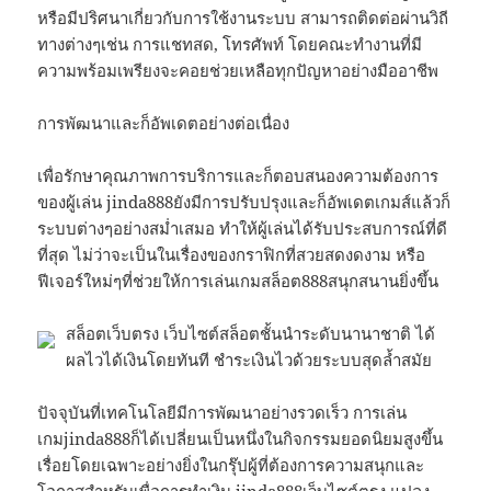
หรือมีปริศนาเกี่ยวกับการใช้งานระบบ สามารถติดต่อผ่านวิถี
ทางต่างๆเช่น การแชทสด, โทรศัพท์ โดยคณะทำงานที่มี
ความพร้อมเพรียงจะคอยช่วยเหลือทุกปัญหาอย่างมืออาชีพ
การพัฒนาและก็อัพเดตอย่างต่อเนื่อง
เพื่อรักษาคุณภาพการบริการและก็ตอบสนองความต้องการ
ของผู้เล่น jinda888ยังมีการปรับปรุงและก็อัพเดตเกมส์แล้วก็
ระบบต่างๆอย่างสม่ำเสมอ ทำให้ผู้เล่นได้รับประสบการณ์ที่ดี
ที่สุด ไม่ว่าจะเป็นในเรื่องของกราฟิกที่สวยสดงดงาม หรือ
ฟีเจอร์ใหม่ๆที่ช่วยให้การเล่นเกมสล็อต888สนุกสนานยิ่งขึ้น
สล็อตเว็บตรง เว็บไซต์สล็อตชั้นนำระดับนานาชาติ ได้
ผลไวได้เงินโดยทันที ชำระเงินไวด้วยระบบสุดล้ำสมัย
ปัจจุบันที่เทคโนโลยีมีการพัฒนาอย่างรวดเร็ว การเล่น
เกมjinda888ก็ได้เปลี่ยนเป็นหนึ่งในกิจกรรมยอดนิยมสูงขึ้น
เรื่อยโดยเฉพาะอย่างยิ่งในกรุ๊ปผู้ที่ต้องการความสนุกและ
โอกาสสำหรับเพื่อการทำเงิน jinda888เว็บไซต์ตรง แปลง