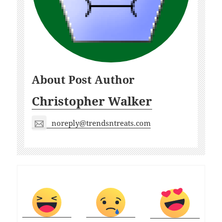
About Post Author
Christopher Walker
noreply@trendsntreats.com