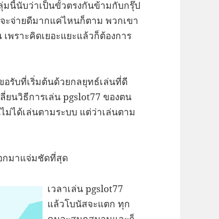
มนี้นับว่าเป็นขั้วตรงกันข้ามกับกรุ๊ป
เกมจะจ่ายดีมากแค่ไหนก็ตาม พวกเขา
อน เพราะคิดเยอะแยะแล้วก็ต้องการ
บที่เริ่มต้นด้วยกลยุทธ์เล่นที่ดี
เปลี่ยนวิธีการเล่น pgslot77 ของตน
นไม่ได้เล่นตามระบบ แต่ว่าเล่นตาม
อกมาแจ่มชัดที่สุด
เวลาเล่น pgslot77
แล้วโบนัสจะแตก ทุก