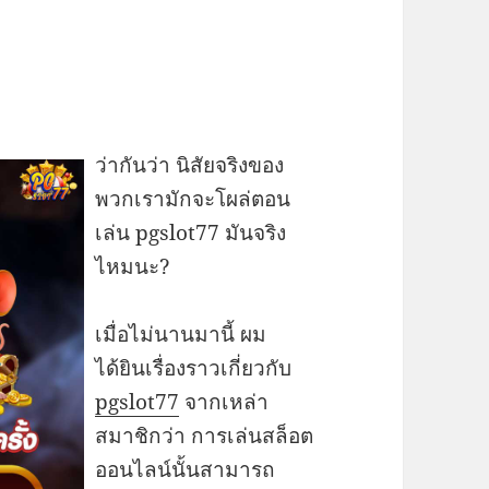
ว่ากันว่า นิสัยจริงของ
พวกเรามักจะโผล่ตอน
เล่น pgslot77 มันจริง
ไหมนะ?
เมื่อไม่นานมานี้ ผม
ได้ยินเรื่องราวเกี่ยวกับ
pgslot77
จากเหล่า
สมาชิกว่า การเล่นสล็อต
ออนไลน์นั้นสามารถ