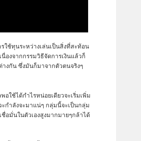
ใช้ทุนระหว่างเล่นเป็นสิ่งที่สะท้อน
 เนื่องจากกรรมวิธีจัดการเงินแล้วก็
่างกัน ซึ่งมันก็มาจากตัวตนจริงๆ
คคลพอใช้ได้กำไรหน่อยเดียวจะเริ่มเพิ่ม
ะกำลังจะมาแน่ๆ กลุ่มนี้จะเป็นกลุ่ม
ื่อมั่นในตัวเองสูงมากมายๆกล้าได้