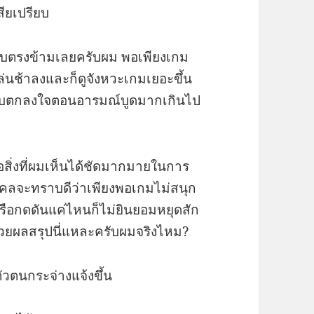
ียเปรียบ
่มกลับตรงข้ามเลยครับผม พอเพียงเกม
ะเล่นช้าลงและก็ดูจังหวะเกมเยอะขึ้น
่รีบตกลงใจตอนอารมณ์บูดมากเกินไป
คือสิ่งที่ผมเห็นได้ชัดมากมายในการ
คคลจะทราบดีว่าเพียงพอเกมไม่สนุก
รือกดดันแค่ไหนก็ไม่ยินยอมหยุดสัก
ด้วยผลสรุปนี่แหละครับผมจริงไหม?
ัวตนกระจ่างแจ้งขึ้น