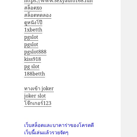
https://www.sexyauto168.fun
สล็อตxo
สล็อตทดลอง
ดูหนังโป๊
1xbetth
pgslot
pgslot
pgslot888
kiss918
pg slot
188betth
ทางเข้า joker
joker slot
โจ๊กเกอร์123
เว็บสล็อตและบาคาร่าของโครตดี
เว็บนี้เล่นแล้วรวยจัดๆ