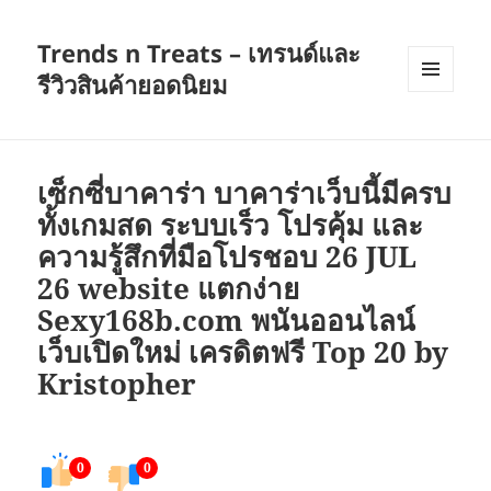
Trends n Treats – เทรนด์และ
รีวิวสินค้ายอดนิยม
เมนู
และวิด
เจ็ต
เซ็กซี่บาคาร่า บาคาร่าเว็บนี้มีครบ
ทั้งเกมสด ระบบเร็ว โปรคุ้ม และ
ความรู้สึกที่มือโปรชอบ 26 JUL
26 website แตกง่าย
Sexy168b.com พนันออนไลน์
เว็บเปิดใหม่ เครดิตฟรี Top 20 by
Kristopher
0
0