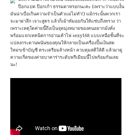
ป๊อกแปด ป๊อกเก้า ธรรมดาหรอกนะคะ (เพราะว่าแบบงั้น
มันน่าเบื่อเกินความจำเป็นตัวแม่ไม่ทำ!) แม้กระนั้นพวกเรา
จะมาผ่าลึก เจาะสูตร แล้วก็เม้าท์มอยกันให้แซ่บถึงทรวง ว่า
เพราะเหตุใดค่ายนี้ถึงเป็นจุดมุ่งหมายของคนอยากมั่งคั่ง
พร้อมแจกเทคนิคการอ่านเค้าไพ่ sexy168 แบบเหนือชั้นที่จะ
แปลงกระดานพนันของคุณให้กลายเป็นเครื่องปั๊มเงินสด
ใหม่ๆเข้าบัญชี ตระเตรียมล้างหน้า ควบคุมสติให้ดี แล้วมาดู
ความเริ่ดของค่ายบาคาร่าระดับพรีเมียมนี้ไปพร้อมกันเลย
นะ!