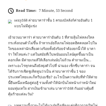
Read Time:
7 Minute, 53 Second
sexy168 ค่ายบาคาร่าชั้น 1 ครองบัลลังก์ค่ายอันดับ 1
แบบไม่มีคู่แข่ง
เย้ายวนบาคาร่า ค่ายบาคาร่าอันดับ 1 ที่สายลุ้นไพ่หลงใหล
กระทั่งถอนตัวไม่ขึ้น ถ้าหากเอ๋ยถึงเกมไพ่ยอดฮิตตลอดไปใน
ใจของเหล่านักเสี่ยงดวงร้อยทั้งยังร้อยจำต้องยกนิ้วให้ บาคา
ร่า ใช่ไหมค่ะ? แต่ในสมัยที่เว็บพนันออนไลน์ผุดขึ้นมาเป็น
ดอกเห็ด มีค่ายเกมส์ให้เลือกเล่นนับไม่ถ้วน คำถามเป็น…
เพราะอะไรทุกคนถึงยังพุ่งตัวไปที่ น่ามอง เซ็กซี่บาคาร่า จน
ได้รับการเชิดชูเทิดทูนว่าเป็น ค่ายบาคาร่าชั้น 1 ของ
ประเทศไทยและก็ทวีปเอเชีย? อะไรเป็นความลับที่ทำให้ค่าย
นี้ยืนหนึ่งเหนือคู่ต่อสู้ รวมทั้งทำให้นักปั่นไพ่หน้าเก่าหน้าใหม่
ยอมทุ่มเทใจ ฝากเงินเข้ามาเล่น บาคาร่า168 กันอย่างคุ้มดี
คุ้มร้ายแต่ละวัน?
บทความนี้เราจะไม่ได้มาเอ๋ยถึงเพียงแค่กติกาการเปิดไพ่