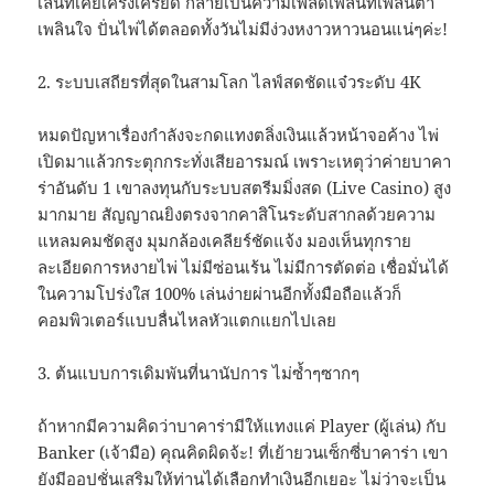
เล่นที่เคยเคร่งเครียด กลายเป็นความเพลิดเพลินที่เพลินตา
เพลินใจ ปั่นไพ่ได้ตลอดทั้งวันไม่มีง่วงหงาวหาวนอนแน่ๆค่ะ!
2. ระบบเสถียรที่สุดในสามโลก ไลฟ์สดชัดแจ๋วระดับ 4K
หมดปัญหาเรื่องกำลังจะกดแทงตลิ่งเงินแล้วหน้าจอค้าง ไพ่
เปิดมาแล้วกระตุกกระทั่งเสียอารมณ์ เพราะเหตุว่าค่ายบาคา
ร่าอันดับ 1 เขาลงทุนกับระบบสตรีมมิ่งสด (Live Casino) สูง
มากมาย สัญญาณยิงตรงจากคาสิโนระดับสากลด้วยความ
แหลมคมชัดสูง มุมกล้องเคลียร์ชัดแจ้ง มองเห็นทุกราย
ละเอียดการหงายไพ่ ไม่มีซ่อนเร้น ไม่มีการตัดต่อ เชื่อมั่นได้
ในความโปร่งใส 100% เล่นง่ายผ่านอีกทั้งมือถือแล้วก็
คอมพิวเตอร์แบบลื่นไหลหัวแตกแยกไปเลย
3. ต้นแบบการเดิมพันที่นานัปการ ไม่ซ้ำๆซากๆ
ถ้าหากมีความคิดว่าบาคาร่ามีให้แทงแค่ Player (ผู้เล่น) กับ
Banker (เจ้ามือ) คุณคิดผิดจ้ะ! ที่เย้ายวนเซ็กซี่บาคาร่า เขา
ยังมีออปชั่นเสริมให้ท่านได้เลือกทำเงินอีกเยอะ ไม่ว่าจะเป็น