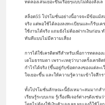
ทดลองเล่นเยอะขึ้นเรื่อยๆแบบไม่ต้องลังเล
สล็อต55 โปรโมชั่นอย่างนี้อาจจะมีข้อแม้ส
จริง แต่พอใช้ได้ลองลงทะเบียนและก็รับเค
ใช้งานได้จริง แถมยังไม่ต้องฝากเงินก่อน 
ทันทีแบบไม่มีความเสี่ยง
การได้ใช้เครดิตฟรีสำหรับเพื่อการทดลองเ
เดโมธรรมดา เพราะเหตุว่าบางครั้งเครดิต
กำไรได้จริง (ขึ้นอยู่กับข้อตกลงของแต่ละ
ใจเยอะขึ้น และให้ความรู้ความเข้าใจสึกรา
ทั้งโปรโมชั่นลักษณะนี้ยังเหมาะสมมากสำห
เรียนรู้ระบบเกม รู้เรื่องฟีเจอร์ต่างๆดังเช่
โดยไม่ต้องใช้เงินตัวเองเลย ผมเองก็ใช้โอก