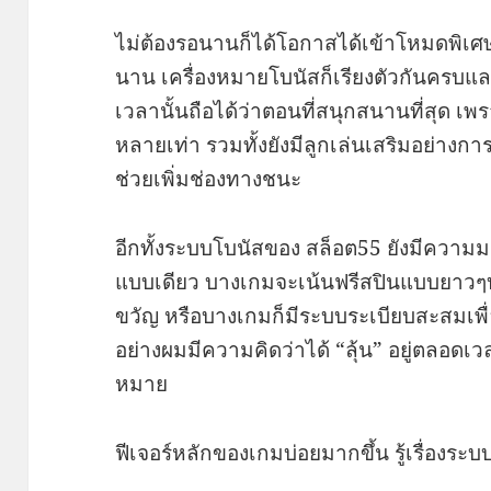
ไม่ต้องรอนานก็ได้โอกาสได้เข้าโหมดพิเศ
นาน เครื่องหมายโบนัสก็เรียงตัวกันครบและ
เวลานั้นถือได้ว่าตอนที่สนุกสนานที่สุด เพ
หลายเท่า รวมทั้งยังมีลูกเล่นเสริมอย่างกา
ช่วยเพิ่มช่องทางชนะ
อีกทั้งระบบโบนัสของ สล็อต55 ยังมีความ
แบบเดียว บางเกมจะเน้นฟรีสปินแบบยาวๆบ
ขวัญ หรือบางเกมก็มีระบบระเบียบสะสมเพื่
อย่างผมมีความคิดว่าได้ “ลุ้น” อยู่ตลอดเว
หมาย
ฟีเจอร์หลักของเกมบ่อยมากขึ้น รู้เรื่องระ