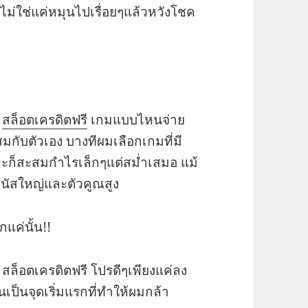
ไม่ใช่แค่หมุนไปเรื่อยๆแล้วหวังโชค
ก
สล็อตเครดิตฟรี
เกมแบบไหนจ่าย
ับตัวเอง บางทีผมเลือกเกมที่มี
ละก็สะสมกำไรเล็กๆแต่สม่ำเสมอ แม้
โบนัสใหญ่และตัวคูณสูง
แค่นั้น!!
ือ สล็อตเครดิตฟรี โปรดีๆเพียงแค่ลง
นเป็นจุดเริ่มแรกที่ทำให้ผมกล้า