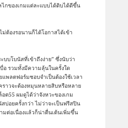
กลไกของเกมแต่ละแบบได้ดิบได้ดีขึ้น
 ไม่ต้องรอนานก็ได้โอกาสได้เข้า
“ระบบโบนัสที่เข้าถึงง่าย” ซึ่งนับว่า
ื่อ รวมทั้งมีความลุ้นในครั้งใด
ยแพลตฟอร์มชอบจำเป็นต้องใช้เวลา
คราวจะต้องหมุนหลายสิบหรือหลาย
สล็อต55 ผมดูได้ว่าจังหวะของเกม
สบ่อยครั้งกว่า ไม่ว่าจะเป็นฟรีสปิน
อเนื่องแล้วก็น่าตื่นเต้นเพิ่มขึ้น