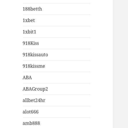
188betth
1xbet
1xbit1
918Kiss
918kissauto
918kissme
ABA
ABAGroup2
allbet24hr
alot666
amb888