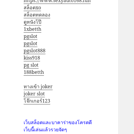
https://www.sexyauto168.fun
สล็อตxo
สล็อตทดลอง
ดูหนังโป๊
1xbetth
pgslot
pgslot
pgslot888
kiss918
pg slot
188betth
ทางเข้า joker
joker slot
โจ๊กเกอร์123
เว็บสล็อตและบาคาร่าของโครตดี
เว็บนี้เล่นแล้วรวยจัดๆ