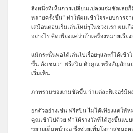
สิ่งหนึ่งที่เห็นการเปลี่ยนแปลงแจ่มชัดเลย
หลายครั้งขึ้น” ทำให้ผมเข้าใจระบบการจ่าย
เสมือนตอนเริ่มเล่นใหม่ๆในช่วงแรก ผมเกือ
อย่างไร คิดเพียงแค่ว่าถ้าเครื่องหมายเรีย
แม้กระนั้นพอได้เล่นไปเรื่อยๆและก็ได้เข้
ขึ้น ดังเช่นว่า ฟรีสปิน ตัวคูณ หรือสัญลัก
เริ่มเห็น
ภาพรวมของเกมชัดขึ้น ว่าแต่ละฟีเจอร์มีผ
ยกตัวอย่างเช่น ฟรีสปิน ไม่ได้เพียงแค่ให้ห
คูณเข้าไปด้วย ทำให้รางวัลที่ได้สูงขึ้นแบบ
ขยายเต็มหน้าจอ ซึ่งช่วยเพิ่มโอกาสชนะหลา