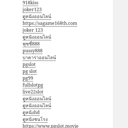
918kiss
joker123
ดูหนังออนไลน์
https://sagame168th.com
joker 123
ดูหนังออนไลน์
พุซซี่888
pussy888
บาคาร่าออนไลน์
pgslot
pg slot
pg99
fullslotpg
live22slot
ดูหนังออนไลน์
ดูหนังออนไลน์
ดูหนังhd
ดูหนังชนโรง
https://www.pgslot.movie