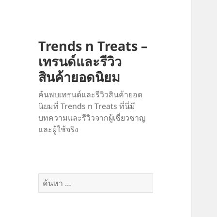
Trends n Treats –
เทรนด์และรีวิว
สินค้ายอดนิยม
ค้นพบเทรนด์และรีวิวสินค้ายอด
นิยมที่ Trends n Treats ที่นี่มี
บทความและรีวิวจากผู้เชี่ยวชาญ
และผู้ใช้จริง
ค้นหา
สำหรับ: