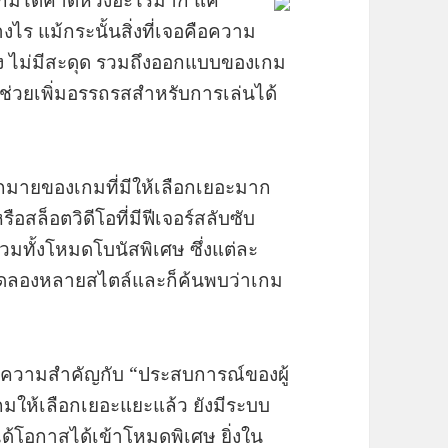
ก็มิได้คาดหวังอะไรมาก แค่
งไร แม้กระนั้นสิ่งที่เจอคือความ
่อง ไม่มีสะดุด รวมถึงออกแบบของเกม
ที่ช่วยเพิ่มอรรถรสสำหรับการเล่นได้
ากมายของเกมที่มีให้เลือกเยอะมาก
ือสล็อตวิดีโอที่มีฟีเจอร์สลับซับ
 รวมทั้งโหมดโบนัสพิเศษ ซึ่งแต่ละ
้ทดลองหลายสไตล์และก็ค้นพบว่าเกม
ให้ความสำคัญกับ “ประสบการณ์ของผู้
ให้เลือกเยอะแยะแล้ว ยังมีระบบ
็ได้โอกาสได้เข้าโหมดพิเศษ ยิ่งใน