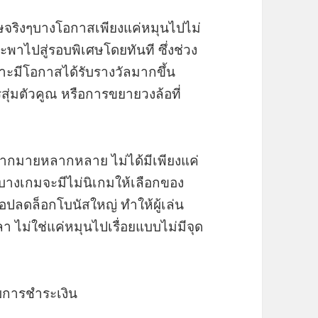
ษจริงๆบางโอกาสเพียงแค่หมุนไปไม่
พาไปสู่รอบพิเศษโดยทันที ซึ่งช่วง
ราะมีโอกาสได้รับรางวัลมากขึ้น
รสุ่มตัวคูณ หรือการขยายวงล้อที่
มากมายหลากหลาย ไม่ได้มีเพียงแค่
างเกมจะมีไม่นิเกมให้เลือกของ
อปลดล็อกโบนัสใหญ่ ทำให้ผู้เล่น
ลา ไม่ใช่แค่หมุนไปเรื่อยแบบไม่มีจุด
บบการชำระเงิน