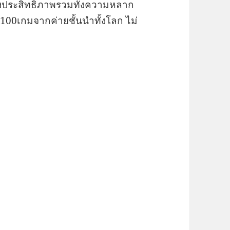
ื่องประสิทธิภาพรวมทั้งความหลาก
00เกมจากค่ายชั้นนำทั้งโลก ไม่