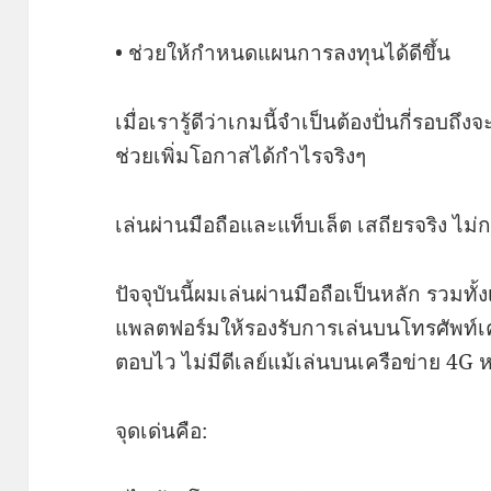
• ช่วยให้กำหนดแผนการลงทุนได้ดีขึ้น
เมื่อเรารู้ดีว่าเกมนี้จำเป็นต้องปั่นกี่รอบ
ช่วยเพิ่มโอกาสได้กำไรจริงๆ
เล่นผ่านมือถือและแท็บเล็ต เสถียรจริง ไม่ก
ปัจจุบันนี้ผมเล่นผ่านมือถือเป็นหลัก รวมทั้
แพลตฟอร์มให้รองรับการเล่นบนโทรศัพท์เค
ตอบไว ไม่มีดีเลย์แม้เล่นบนเครือข่าย 4G
จุดเด่นคือ: