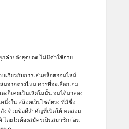
กค่ายดังสุดยอด ไม่มีค่าใช้จ่าย
ชอบเกี่ยวกับการเล่นสล็อตออนไลน์
มเล่นจากตรงไหน ควรที่จะเลือกเกม
ผมเองก็เคยเป็นเลิศในนั้น จนได้มาลอง
นึ่งใน สล็อตเว็บไซต์ตรง ที่มีชื่อ
ัง ด้วยข้อดีสำคัญที่เปิดให้ ทดสอบ
ิ โดยไม่ต้องสมัครเป็นสมาชิกก่อน
้งหมด