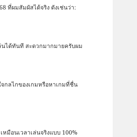
ี่ผมสัมผัสได้จริง ดังเช่นว่า:
ล่นได้ทันที สะดวกมากมายครับผม
งใจกลไกของเกมหรือหาเกมที่ชื่น
ษ เหมือนเวลาเล่นจริงแบบ 100%