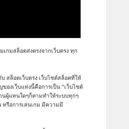
 รวมเกมสล็อตส่งตรงจากเว็บตรง ทุก
 สล็อตเว็บตรง เว็บไซต์สล็อตที่ให้
ญของเว็บแห่งนี้คือการเป็น “เว็บไซต์
่ผ่านผู้แทนใดๆก็ตามทำให้ระบบทุกๆ
น หรือการเล่นเกม มีความมี