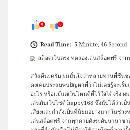
0
0
Read Time:
5 Minute, 46 Second
สล็อตเว็บตรง ทดลองเล่นสล็อตฟรี จากทุ
สวัสดีนะครับ ผมมั่นใจว่าหลายท่านที่ชื่น
คงเคยประสบพบปัญหาที่ว่าไม่เคยรู้จะเริ่
อะไร หรือแม้แต่เว็บไหนดีที่ไว้ใจได้จริง 
เล่นกับเว็บไซต์ happy168 ซึ่งนับได้ว่าเป็นห
เสียงและกำลังเป็นที่นิยมอย่างมากในช่วงหล
เล่นสล็อตฟรี จากทุกค่ายดังระดับนานาชาต
และที่สำคัญคือ ไม่มีค่าใช้จ่ายใดๆก็ตามทั