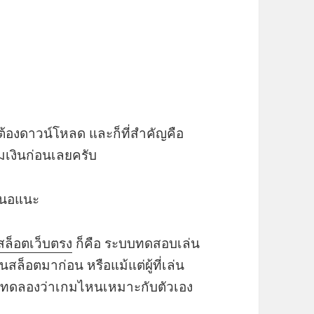
ต้องดาวน์โหลด และก็ที่สำคัญคือ
่มเงินก่อนเลยครับ
เสนอแนะ
สล็อตเว็บตรง
ก็คือ ระบบทดสอบเล่น
นสล็อตมาก่อน หรือแม้แต่ผู้ที่เล่น
อทดลองว่าเกมไหนเหมาะกับตัวเอง