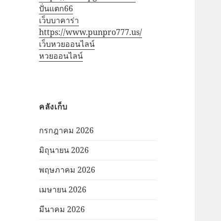
ปั่นแตก66
เว็บบาคาร่า
https://www.punpro777.us/
เว็บหวยออนไลน์
หวยออนไลน์
คลังเก็บ
กรกฎาคม 2026
มิถุนายน 2026
พฤษภาคม 2026
เมษายน 2026
มีนาคม 2026