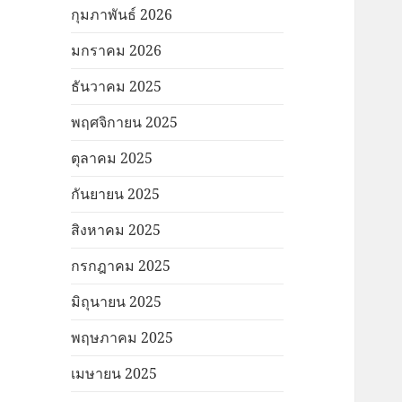
กุมภาพันธ์ 2026
มกราคม 2026
ธันวาคม 2025
พฤศจิกายน 2025
ตุลาคม 2025
กันยายน 2025
สิงหาคม 2025
กรกฎาคม 2025
มิถุนายน 2025
พฤษภาคม 2025
เมษายน 2025