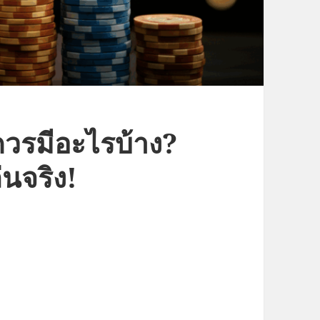
ีควรมีอะไรบ้าง?
่นจริง!