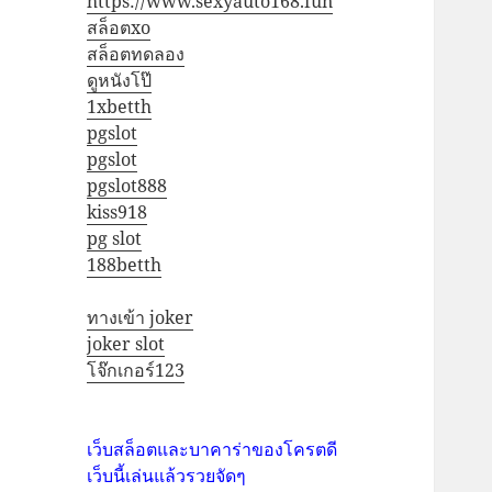
https://www.sexyauto168.fun
สล็อตxo
สล็อตทดลอง
ดูหนังโป๊
1xbetth
pgslot
pgslot
pgslot888
kiss918
pg slot
188betth
ทางเข้า joker
joker slot
โจ๊กเกอร์123
เว็บสล็อตและบาคาร่าของโครตดี
เว็บนี้เล่นแล้วรวยจัดๆ