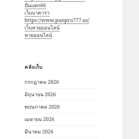
ปั่นแตก66
เว็บบาคาร่า
https://www.punpro777.us/
เว็บหวยออนไลน์
หวยออนไลน์
คลังเก็บ
กรกฎาคม 2026
มิถุนายน 2026
พฤษภาคม 2026
เมษายน 2026
มีนาคม 2026