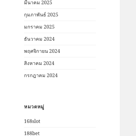
มีนาคม 2025
กุมภาพันธ์ 2025
มกราคม 2025
ธันวาคม 2024
พฤศจิกายน 2024
สิงหาคม 2024
กรกฎาคม 2024
หมวดหมู่
168slot
188bet