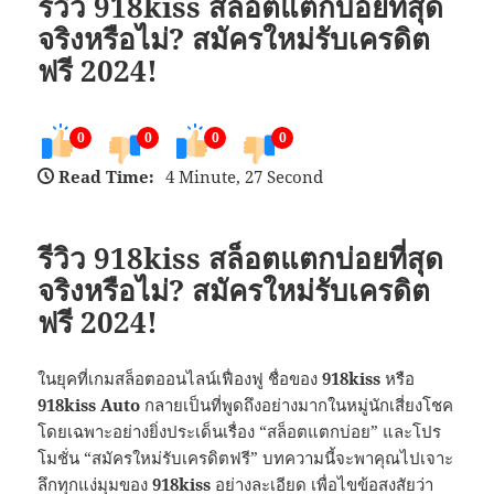
รีวิว 918kiss สล็อตแตกบ่อยที่สุด
จริงหรือไม่? สมัครใหม่รับเครดิต
ฟรี 2024!
0
0
0
0
Read Time:
4 Minute, 27 Second
รีวิว 918kiss สล็อตแตกบ่อยที่สุด
จริงหรือไม่? สมัครใหม่รับเครดิต
ฟรี 2024!
ในยุคที่เกมสล็อตออนไลน์เฟื่องฟู ชื่อของ
918kiss
หรือ
918kiss Auto
กลายเป็นที่พูดถึงอย่างมากในหมู่นักเสี่ยงโชค
โดยเฉพาะอย่างยิ่งประเด็นเรื่อง “สล็อตแตกบ่อย” และโปร
โมชั่น “สมัครใหม่รับเครดิตฟรี” บทความนี้จะพาคุณไปเจาะ
ลึกทุกแง่มุมของ
918kiss
อย่างละเอียด เพื่อไขข้อสงสัยว่า