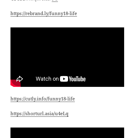
https://rebrand.ly/funny18-life
https://cutly.info/funny18-life
https://shorturl.asia/u4eLq