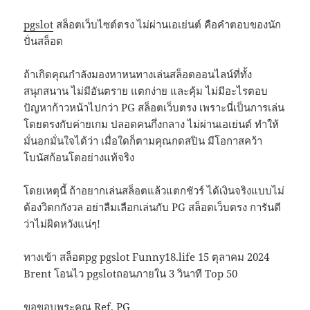
pgslot
สล็อตเว็บไซต์ตรง ไม่ผ่านเอเย่นต์ คือคำตอบของนัก
ปั่นสล็อต
ถ้าเกิดคุณกำลังมองหาหนทางเล่นสล็อตออนไลน์ที่ทั้ง
สนุกสนาน ไม่มีอันตราย แตกง่าย และคุ้ม ไม่มีอะไรตอบ
ปัญหาก้าวหน้าไปกว่า PG สล็อตเว็บตรง เพราะนี่เป็นการเล่น
โดยตรงกับค่ายเกม ปลอดคนกึ่งกลาง ไม่ผ่านเอเย่นต์ ทำให้
มั่นอกมั่นใจได้ว่า เมื่อใดก็ตามคุณกดสปิน มีโอกาสคว้า
โบนัสก้อนโตอย่างแท้จริง
โดยเหตุนี้ ถ้าอยากเล่นสล็อตแล้วแตกชัวร์ ได้เงินจริงแบบไม่
ต้องวิตกกังวล อย่าลืมเลือกเล่นกับ PG สล็อตเว็บตรง การันตี
ว่าไม่ผิดหวังแน่ๆ!
ทางเข้า สล็อตpg pgslot Funny18.life 15 ตุลาคม 2024
Brent โอนไว pgslotถอนภายใน 3 วินาที Top 50
ขอขอบพระคุณ Ref.
PG