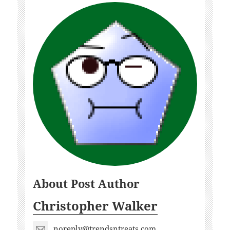
About Post Author
Christopher Walker
noreply@trendsntreats.com