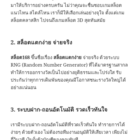
มาให้บริการอย่างครบครัน ไม่ว่าคุณจะชื่นชอบเกมสล็อต
แนวไหน สไตล์ไหน เราก็มีให้เลือกเล่นอย่างจุใจ ตั้งแต่เกม
สล็อตคลาสสิก ไปจนถึงเกมสล็อต 3D สุดทันสมัย
2.
สล็อตแตกง่าย
จ่ายจริง
สล็อต168
ขึ้นชื่อเรื่อง
สล็อตแตกง่าย
จ่ายจริง ด้วยระบบ
RNG (Random Number Generator) ที่ได้มาตรฐานสากล
ทำให้การออกรางวัลเป็นไปอย่างยุติธรรมและโปร่งใส รับ
ประกันว่าทุกการเดิมพันของคุณมีโอกาสชนะรางวัลใหญ่ได้
อย่างแน่นอน
3. ระบบฝาก-ถอนอัตโนมัติ รวดเร็วทันใจ
เรามีระบบฝาก-ถอนอัตโนมัติที่รวดเร็วทันใจ ทำรายการได้
ง่ายๆ ด้วยตัวเอง ไม่ต้องรอทีมงานอนุมัติให้เสียเวลา เพียงไม่
กี่วินาที เงินก็เข้าบัญชีของคุณทันที