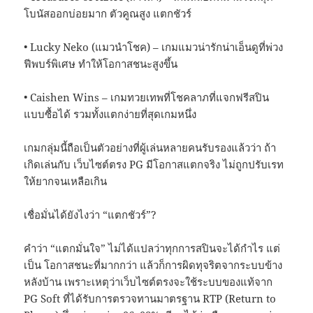
โบนัสออกบ่อยมาก ตัวคูณสูง แตกชัวร์
• Lucky Neko (แมวนำโชค) – เกมแมวน่ารักน่าเอ็นดูที่พ่วง
ฟีพบร์พิเศษ ทำให้โอกาสชนะสูงขึ้น
• Caishen Wins – เกมทวยเทพที่โชคลาภที่แจกฟรีสปิน
แบบซื้อได้ รวมทั้งแตกง่ายที่สุดเกมหนึ่ง
เกมกลุ่มนี้ถือเป็นตัวอย่างที่ผู้เล่นหลายคนรับรองแล้วว่า ถ้า
เกิดเล่นกับ เว็บไซต์ตรง PG มีโอกาสแตกจริง ไม่ถูกปรับเรท
ให้ยากจนเหลือเกิน
เชื่อมั่นได้ยังไงว่า “แตกชัวร์”?
คำว่า “แตกมั่นใจ” ไม่ได้แปลว่าทุกการสปินจะได้กำไร แต่
เป็น โอกาสชนะที่มากกว่า แล้วก็การผิดทุจริตจากระบบข้าง
หลังบ้าน เพราะเหตุว่าเว็บไซต์ตรงจะใช้ระบบของแท้จาก
PG Soft ที่ได้รับการตรวจทานมาตรฐาน RTP (Return to