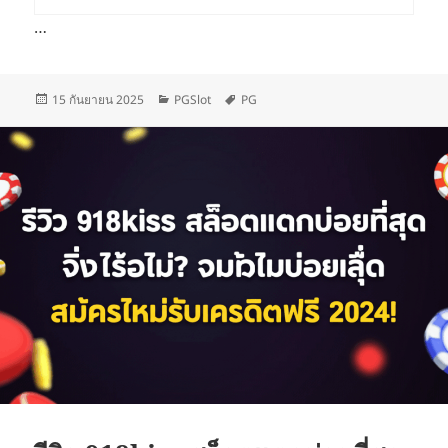
…
เขียน
หมวด
ป้าย
15 กันยายน 2025
PGSlot
PG
เมื่อ
หมู่
กำกับ