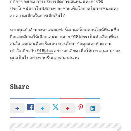
กติกาของเกม การบริหารจัดการเงินทุน และการใช้
ประโยชน์จากโบนัสต่างๆ จะช่วยเพิ่มโอกาสในการชนะและ
ลดความเสี่ยงในการเสียเงินได้
หากคุณกำลังมองหาแพลตฟอร์มเกมสล็อตออนไลน์ที่น่าเชื่อ
ถือและมีเกมให้เลือกเล่นมากมาย
918kiss
เป็นตัวเลือกที่น่า
สนใจ แต่ก่อนที่จะเริ่มเล่น ควรศึกษาข้อมูลและทำความ
เข้าใจเกี่ยวกับ
918kiss
อย่างละเอียด เพื่อให้การเล่นเกมของ
คุณเป็นไปอย่างราบรื่นและสนุกสนาน
Share