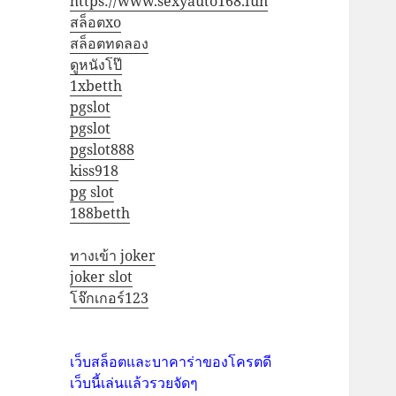
https://www.sexyauto168.fun
สล็อตxo
สล็อตทดลอง
ดูหนังโป๊
1xbetth
pgslot
pgslot
pgslot888
kiss918
pg slot
188betth
ทางเข้า joker
joker slot
โจ๊กเกอร์123
เว็บสล็อตและบาคาร่าของโครตดี
เว็บนี้เล่นแล้วรวยจัดๆ