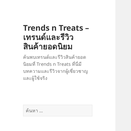
Trends n Treats –
เทรนด์และรีวิว
สินค้ายอดนิยม
ค้นพบเทรนด์และรีวิวสินค้ายอด
นิยมที่ Trends n Treats ที่นี่มี
บทความและรีวิวจากผู้เชี่ยวชาญ
และผู้ใช้จริง
ค้นหา
สำหรับ: