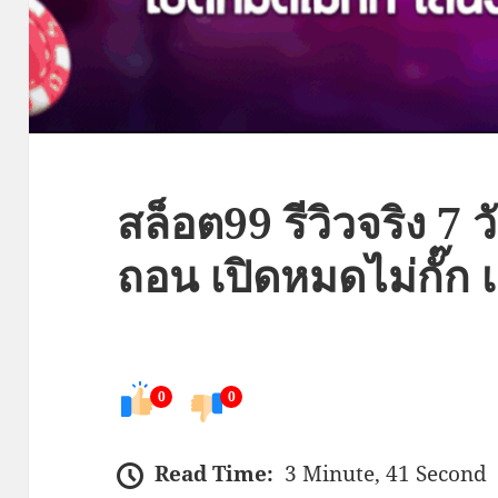
สล็อต99 รีวิวจริง 7
ถอน เปิดหมดไม่กั๊ก เ
0
0
Read Time:
3 Minute, 41 Second