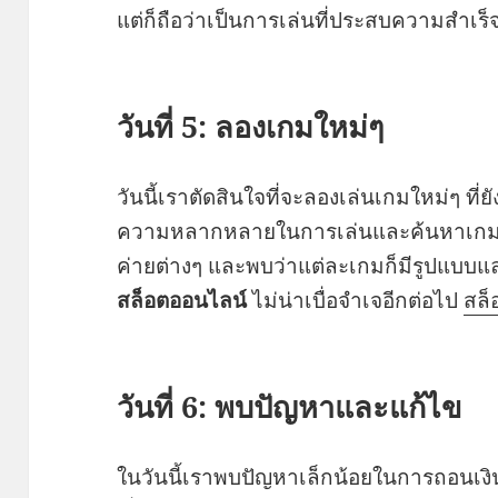
แต่ก็ถือว่าเป็นการเล่นที่ประสบความสำเ
วันที่ 5: ลองเกมใหม่ๆ
วันนี้เราตัดสินใจที่จะลองเล่นเกมใหม่ๆ ที่ย
ความหลากหลายในการเล่นและค้นหาเกมที่
ค่ายต่างๆ และพบว่าแต่ละเกมก็มีรูปแบบและ
สล็อตออนไลน์
ไม่น่าเบื่อจำเจอีกต่อไป
สล็
วันที่ 6: พบปัญหาและแก้ไข
ในวันนี้เราพบปัญหาเล็กน้อยในการถอนเง