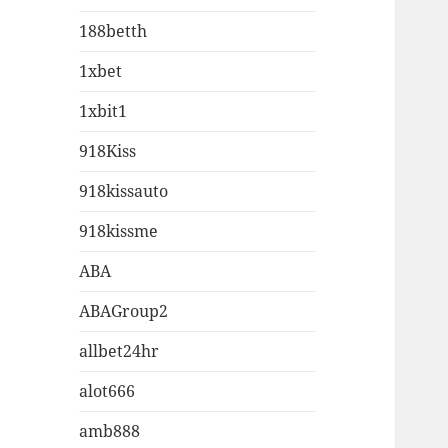
188betth
1xbet
1xbit1
918Kiss
918kissauto
918kissme
ABA
ABAGroup2
allbet24hr
alot666
amb888