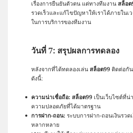
เรื่องการยืนยันตัวตน แต่ทางทีมงาน
สล็อต
รวดเร็วและแก้ไขปัญหาให้เราได้ภายในเวล
ในการบริการของทีมงาน
วันที่ 7: สรุปผลการทดลอง
หลังจากที่ได้ทดลองเล่น
สล็อต99
ติดต่อกั
ดังนี้:
ความน่าเชื่อถือ:
สล็อต99
เป็นเว็บไซต์ที่น
ความปลอดภัยที่ได้มาตรฐาน
การฝาก-ถอน:
ระบบการฝาก-ถอนเงินรวดเร็
หลากหลาย