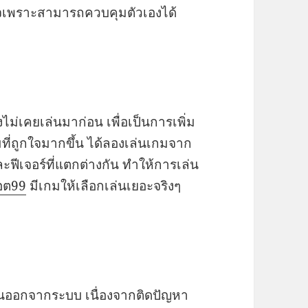
ร็จเพราะสามารถควบคุมตัวเองได้
ังไม่เคยเล่นมาก่อน เพื่อเป็นการเพิ่ม
ถูกใจมากขึ้น ได้ลองเล่นเกมจาก
ฟีเจอร์ที่แตกต่างกัน ทำให้การเล่น
อต99
มีเกมให้เลือกเล่นเยอะจริงๆ
ินออกจากระบบ เนื่องจากติดปัญหา